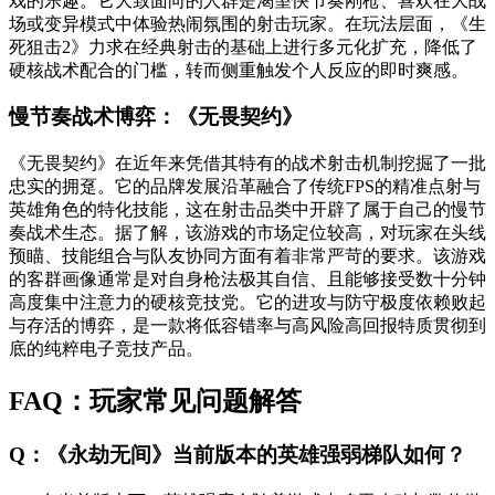
戏的乐趣。它大致面向的人群是渴望快节奏刚枪、喜欢在大战
场或变异模式中体验热闹氛围的射击玩家。在玩法层面，《生
死狙击2》力求在经典射击的基础上进行多元化扩充，降低了
硬核战术配合的门槛，转而侧重触发个人反应的即时爽感。
慢节奏战术博弈：《无畏契约》
《无畏契约》在近年来凭借其特有的战术射击机制挖掘了一批
忠实的拥趸。它的品牌发展沿革融合了传统FPS的精准点射与
英雄角色的特化技能，这在射击品类中开辟了属于自己的慢节
奏战术生态。据了解，该游戏的市场定位较高，对玩家在头线
预瞄、技能组合与队友协同方面有着非常严苛的要求。该游戏
的客群画像通常是对自身枪法极其自信、且能够接受数十分钟
高度集中注意力的硬核竞技党。它的进攻与防守极度依赖败起
与存活的博弈，是一款将低容错率与高风险高回报特质贯彻到
底的纯粹电子竞技产品。
FAQ：玩家常见问题解答
Q：《永劫无间》当前版本的英雄强弱梯队如何？