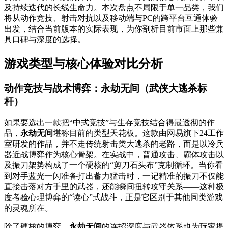
及持续迭代的长线生命力。本次盘点不局限于单一品类，我们
将从动作竞技、射击对抗以及移动端与PC的跨平台互通体验
出发，结合当前版本的实际表现，为你剖析目前市面上那些兼
具口碑与深度的选择。
游戏类型与核心体验对比分析
动作竞技与战术博弈：
永劫无间
（武侠大逃杀标
杆）
如果要选出一款把“中式竞技”与生存竞技结合得最透彻的作
品，
永劫无间
堪称目前的类型天花板。这款由网易旗下24工作
室研发的作品，并不走传统射击类大逃杀的老路，而是以冷兵
器近战博弈作为核心骨架。在实战中，普通攻击、霸体攻击以
及振刀架势构成了一个硬核的“剪刀石头布”克制循环。当你看
到对手蓝光一闪准备打出蓄力猛击时，一记精准的振刀不仅能
直接击落对方手里的武器，还能瞬间扭转攻守关系——这种极
度考验心理博弈的“读心”式战斗，正是它区别于其他同类游戏
的灵魂所在。
除了硬核的博弈，
永劫无间
的连招深度与武器体系也为玩家提