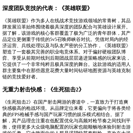
深度团队竞技的代表：《英雄联盟》
《英雄联盟》作为多人在线战术竞技游戏领域的常青树，其品
牌发展沿革始终围绕着极具深度的团队配合与英雄设计展开。
据了解，该游戏的核心客群覆盖了极为广泛的青年群体，其产
品定位更侧重于传统的5v5召唤师峡谷对抗。凭借对局内的经
济运营、兵线处理以及与队友严密的分工协作，《英雄联盟》
塑造了一套极其完善的职业电竞体系。对于偏好硬核团队博
弈、享受从前期对线到后期团战层层递进策略感的玩家来说，
它提供了一个非常纯粹且极具深度的舞台。这款游戏的适用人
群主要集中在那些愿意花费大量时间钻研地图资源与英雄克制
链的竞技爱好者。
无重力射击快感：《生死狙击2》
《生死狙击2》在国产射击网游的赛道中，一直致力于打造爽
快感极高的枪战环境。从品牌定位来看，它更偏向于将各类经
典的FPS枪械手感与国产玩家习惯的娱乐模式相结合。据了
解，其产品理念注重在低配置优化与高频对枪节奏之间找到平
衡，使得更多大众级电脑配置的玩家也能顺畅地体验到射击游