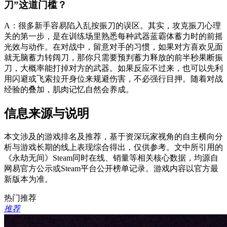
刀”这道门槛？
A：很多新手容易陷入乱按振刀的误区。其实，攻克振刀心理
关的第一步，是在训练场里熟悉每种武器蓝霸体蓄力时的前摇
光效与动作。在对战中，留意对手的习惯，如果对方喜欢见面
就无脑蓄力转阔刀，那你只需要预判蓄力释放的前半秒果断振
刀，大概率能打掉对方的武器。如果反应不过来，也可以先利
用闪避或飞索拉开身位来规避伤害，不必强行目押。随着对战
经验的叠加，肌肉记忆自然会养成。
信息来源与说明
本文涉及的游戏排名及推荐，基于资深玩家视角的自主横向分
析与游戏长期的线上表现综合得出，仅供参考。文中所引用的
《永劫无间》Steam同时在线、销量等相关核心数据，均源自
网易官方公示或Steam平台公开榜单记录。游戏内容以官方最
新版本为准。
热门推荐
推荐