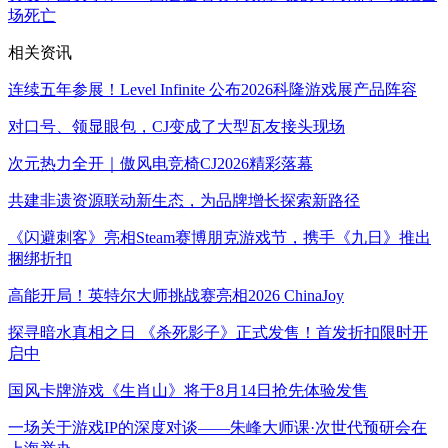
场死亡
相关资讯
连续五年参展！Level Infinite 公布2026科隆游戏展产品阵容
对口号、领显眼包，CJ变成了大型瓦友接头现场
次元热力全开｜傲风电竞椅CJ2026精彩落幕
共建非遗资源联动新生态，为品牌增长探索新路径
《闪避刺客》亮相Steam赛博朋克游戏节，携手《九日》推出
捆绑折扣
高能开局！英特尔大师挑战赛亮相2026 ChinaJoy
探寻暗水真相之日 《杀死影子》正式发售！首发折扣限时开
启中
国风卡牌游戏《生肖山》将于8月14日抢先体验发售
一场关于游戏IP的深度对谈——朱峰大师课·次世代预研会在