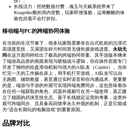
技）。
长线活力：拒绝数值付费，魂玉与天赋系统带来了
Rougelike般的局内变数，玩家即便落败，运筹帷幄的体
验也丝毫不会打折扣。
移动端与PC的跨端协同体验
在当前的生活节奏下，很多玩家既需要坐在台式机前的沉浸式
高强度竞技，又渴望在碎片时间里无缝衔接游戏进度。
永劫无
间
在这方面同样给出了极高的跨端协同答案。其手游版本继承
了端游高品质的画面表现与硬核战斗逻辑，但在操作层面专门
开发了独特的轮盘滑动机制与强大的AI队友（Copilot）。当你
忙完一天的工作躺在床上，用手机打开游戏，AI队友可以自
主跑图、辅助救援，甚至通过实时语音和你沟通战术。更重要
的是，端游与手游的外观可实现跨端免费同步，这也意味着你
在任何一端获取的角色、武器外观都可在另一端使用，真正建
立了稳固的武侠竞技生态。基于长线稳定运营的考量，这类外
观可跨端同步、且具备高回馈率永久外观的机制，正是它能成
为“适合长期玩的电脑游戏”的重要原因。
品牌对比