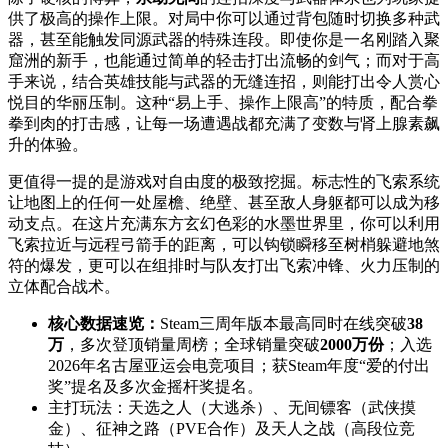
供了极高的操作上限。对局中你可以通过背包随时切换多种武
器，甚至能触发同源武器的特殊连段。即使你是一名刚踏入聚
窟洲的新手，也能通过简单的轻击打出流畅的剑气；而对于高
手来说，结合英雄技能与武器的无缝连招，则能打出令人赏心
悦目的华丽压制。这种“易上手、操作上限高”的特质，配合拳
拳到肉的打击感，让每一场遭遇战都充满了变数与肾上腺素飙
升的体验。
更值得一提的是游戏对自由度的极致挖掘。标志性的飞索系统
让地图上的任何一处屋檐、绝壁、甚至敌人身躯都可以成为移
动支点。在这片充满东方玄幻色彩的水墨世界里，你可以利用
飞索拉近与远程弓箭手的距离，可以钩锁瞬移至树梢躲避地煞
符的爆发，更可以在组排时与队友打出飞索冲锋、火力压制的
立体配合战术。
核心数据速览：
Steam三周年版本最高同时在线突破
38
万
，多次登顶销量周榜；全球销量突破
2000万份
；入选
2026年名古屋亚运会电竞项目；获Steam年度“爱的付出
奖”提名及多次金摇杆奖提名。
主打玩法：天选之人（大逃杀）、无间镖客（武侠摸
金）、征神之路（PVE合作）及天人之战（高段位竞