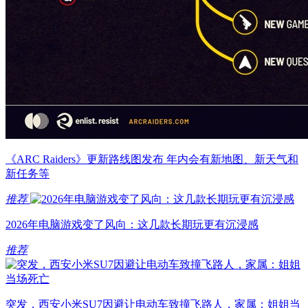
《ARC Raiders》更新路线图发布 年内会有新地图、新天气和
新任务等
推荐
2026年电脑游戏变了风向：这几款长期玩更有沉浸感
推荐
突发，西安小米SU7因避让电动车致撞飞路人，家属：姐姐当