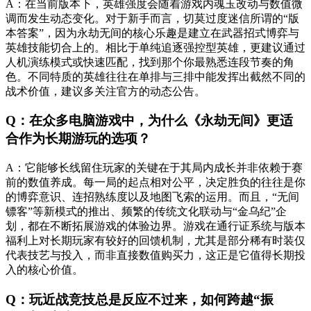
A：在当前版本下，英雄强度会随着游戏内魂玉改动与数值微
调而发生动态变化。对于新手而言，切莫过度迷信所谓的“版
本答案”，因为永劫无间的核心乐趣是建立在武器招式博弈与
英雄技能切合上的。相比于单纯追逐强控型英雄，更建议通过
人机演练模式或快速匹配，找到那个你最熟悉连段节奏的角
色。不同特质的英雄往往在单排与三排中能发挥出截然不同的
战术价值，建议多关注官方的动态公告。
Q：在众多电脑游戏中，为什么《永劫无间》更适
合作为长期游玩的选项？
A：它能够长线留住玩家的关键在于其局内成长并非依赖于赛
前的数值养成。每一局的起点相对公平，决定胜负的往往是你
的博弈意识、连招熟练度以及地图飞索的运用。而且，“无间
镖客”等新模式的推出、频繁的传统文化联动与“金乌纪”企
划，都在不断拓展游戏的体验边界。游戏在通行证系统与版本
福利上对长期玩家有较好的回馈机制，尤其是部分稀有时装仅
代表技艺与投入，而非直接数值购买力，这正是它值得长期投
入的核心价值。
Q：玩近战竞技总是反应不过来，如何跨越“振