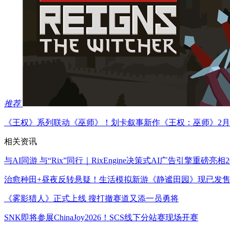
推荐
《王权》系列联动《巫师》！划卡叙事新作《王权：巫师》2月
相关资讯
与AI同游 与“Rix”同行｜RixEngine决策式AI广告引擎重磅亮相2026
治愈种田+昼夜反转悬疑！生活模拟新游《静谧田园》现已发
《雾影猎人》正式上线 搜打撤赛道又添一员勇将
SNK即将参展ChinaJoy2026！SCS线下分站赛现场开赛