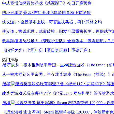
中式赛博侦探冒险游戏《杀死影子》今日开启预售
四小只集结|傲风×吉伊卡哇飞鼠款电竞椅正式发售
侠义道2：全新版本上线，可否重执兵器，再赴武林之约
侠义道：古谱现世，武道破境，旧友可愿重执长剑，再探武学
载具颠覆塔防战场！《梦境护卫队》全新版本「梦境启航」7 月 
《闪烁之光》七周年庆【夏日爽玩服】重磅开启！
热门推荐
推荐
从一根木棍到装甲帝国，生存建造游戏《The Front（前线）
推荐
建造类游戏必玩有哪些？含《纪元117：罗马和平》等五款游
推荐
《虚空潜者 逃出深渊》Steam 愿望单突破 120,000，伴随新角