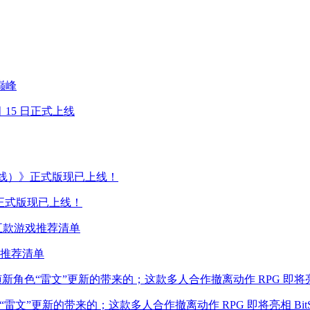
巅峰
15 日正式上线
》正式版现已上线！
戏推荐清单
色“雷文”更新的带来的；这款多人合作撤离动作 RPG 即将亮相 BitSu