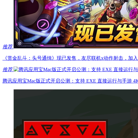
推荐
《赏金乱斗：头号通缉》现已发售，友尽联机x动作射击，加
推荐
腾讯应用宝Mac版正式开启公测：支持 EXE 直接运行与手游 4K