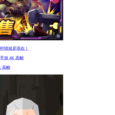
入狩猎就是现在！
 高帧