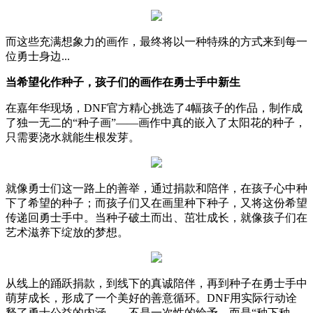
而这些充满想象力的画作，最终将以一种特殊的方式来到每一
位勇士身边...
当希望化作种子，孩子们的画作在勇士手中新生
在嘉年华现场，DNF官方精心挑选了4幅孩子的作品，制作成
了独一无二的“种子画”——画作中真的嵌入了太阳花的种子，
只需要浇水就能生根发芽。
就像勇士们这一路上的善举，通过捐款和陪伴，在孩子心中种
下了希望的种子；而孩子们又在画里种下种子，又将这份希望
传递回勇士手中。当种子破土而出、茁壮成长，就像孩子们在
艺术滋养下绽放的梦想。
从线上的踊跃捐款，到线下的真诚陪伴，再到种子在勇士手中
萌芽成长，形成了一个美好的善意循环。DNF用实际行动诠
释了勇士公益的内涵——不是一次性的给予，而是“种下种