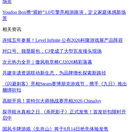
Youdoo Box携“观妙”3.0引擎亮相游路演，定义家庭体感新场
景
相关资讯
连续五年参展！Level Infinite 公布2026科隆游戏展产品阵容
对口号、领显眼包，CJ变成了大型瓦友接头现场
次元热力全开｜傲风电竞椅CJ2026精彩落幕
共建非遗资源联动新生态，为品牌增长探索新路径
《闪避刺客》亮相Steam赛博朋克游戏节，携手《九日》推出
捆绑折扣
高能开局！英特尔大师挑战赛亮相2026 ChinaJoy
探寻暗水真相之日 《杀死影子》正式发售！首发折扣限时开
启中
国风卡牌游戏《生肖山》将于8月14日抢先体验发售