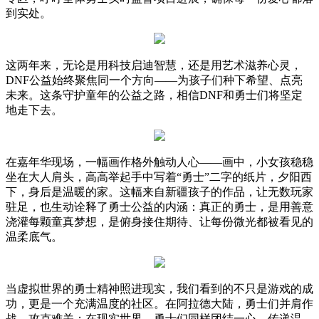
到实处。
这两年来，无论是用科技启迪智慧，还是用艺术滋养心灵，
DNF公益始终聚焦同一个方向——为孩子们种下希望、点亮
未来。这条守护童年的公益之路，相信DNF和勇士们将坚定
地走下去。
在嘉年华现场，一幅画作格外触动人心——画中，小女孩稳稳
坐在大人肩头，高高举起手中写着“勇士”二字的纸片，夕阳西
下，身后是温暖的家。这幅来自新疆孩子的作品，让无数玩家
驻足，也生动诠释了勇士公益的内涵：真正的勇士，是用善意
浇灌每颗童真梦想，是俯身接住期待、让每份微光都被看见的
温柔底气。
当虚拟世界的勇士精神照进现实，我们看到的不只是游戏的成
功，更是一个充满温度的社区。在阿拉德大陆，勇士们并肩作
战、攻克难关；在现实世界，勇士们同样团结一心、传递温