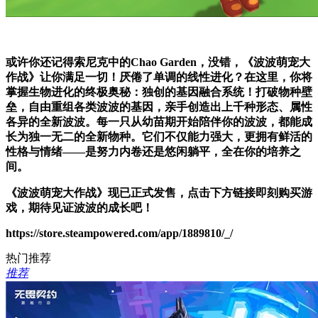
或许你还记得索尼克中的Chao Garden，没错，《波波萌宠大
作战》让你满足一切！厌倦了单调的线性进化？在这里，你将
掌握生物进化的终极奥秘：独创的基因融合系统！打破物种壁
垒，自由重组各类波波的基因，亲手创造出上千种形态、属性
各异的全新波波。每一只从幼苗期开始陪伴你的波波，都能成
长为独一无二的全新物种。它们不仅能力强大，更拥有鲜活的
性格与情绪——是努力内卷还是悠闲躺平，全在你的培养之
间。
《波波萌宠大作战》现已正式发售，点击下方链接即刻购买游
戏，期待见证波波的成长吧！
https://store.steampowered.com/app/1889810/_/
热门推荐
推荐