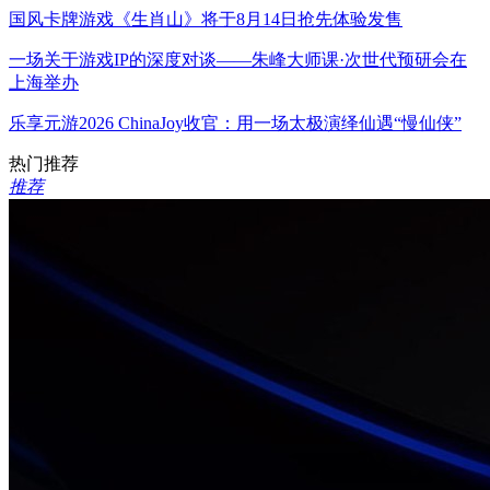
国风卡牌游戏《生肖山》将于8月14日抢先体验发售
一场关于游戏IP的深度对谈——朱峰大师课·次世代预研会在
上海举办
乐享元游2026 ChinaJoy收官：用一场太极演绎仙遇“慢仙侠”
热门推荐
推荐