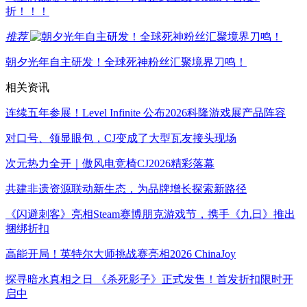
折！！！
推荐
朝夕光年自主研发！全球死神粉丝汇聚境界刀鸣！
相关资讯
连续五年参展！Level Infinite 公布2026科隆游戏展产品阵容
对口号、领显眼包，CJ变成了大型瓦友接头现场
次元热力全开｜傲风电竞椅CJ2026精彩落幕
共建非遗资源联动新生态，为品牌增长探索新路径
《闪避刺客》亮相Steam赛博朋克游戏节，携手《九日》推出
捆绑折扣
高能开局！英特尔大师挑战赛亮相2026 ChinaJoy
探寻暗水真相之日 《杀死影子》正式发售！首发折扣限时开
启中