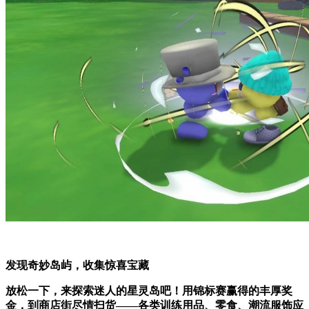
发现奇妙岛屿，收集惊喜宝藏
放松一下，来探索迷人的星灵岛吧！用锦标赛赢得的丰厚奖
金，到商店街尽情扫货——各类训练用品、零食、潮流服饰应