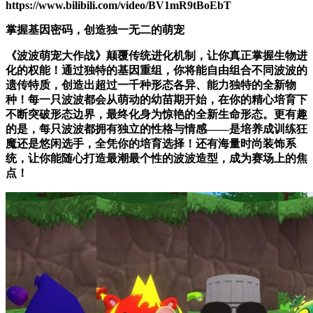
https://www.bilibili.com/video/BV1mR9tBoEbT
掌握基因密码，创造独一无二的萌宠
《波波萌宠大作战》颠覆传统进化机制，让你真正掌握生物进
化的权能！通过独特的基因重组，你将能自由组合不同波波的
遗传特质，创造出超过一千种形态各异、能力独特的全新物
种！每一只波波都会从萌动的幼苗期开始，在你的精心培育下
不断突破形态边界，最终化身为惊艳的全新生命形态。更有趣
的是，每只波波都拥有独立的性格与情感——是培养成训练狂
魔还是悠闲选手，全凭你的培育选择！还有海量时尚装饰系
统，让你能随心打造最潮最个性的波波造型，成为赛场上的焦
点！