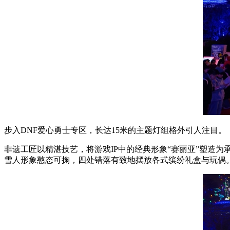
步入DNF爱心勇士专区，长达15米的主题灯组格外引人注目。
非遗工匠以精湛技艺，将游戏IP中的经典形象“赛丽亚”塑造
雪人形象憨态可掬，四处错落有致地摆放各式缤纷礼盒与玩偶