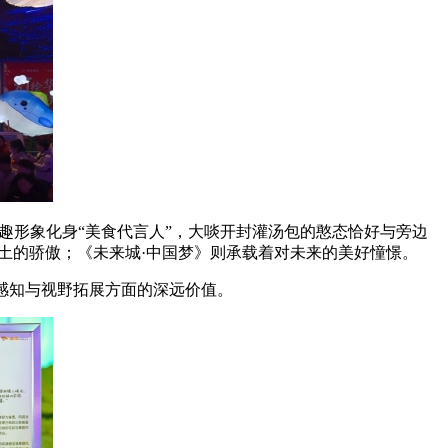
趣形象化身“美食代言人”，大啖开封灌汤包的憨态恰好与旁边
土的骄傲；《未来城·中国梦》则承载着对未来的美好憧憬。
感知与视野拓展方面的深远价值。