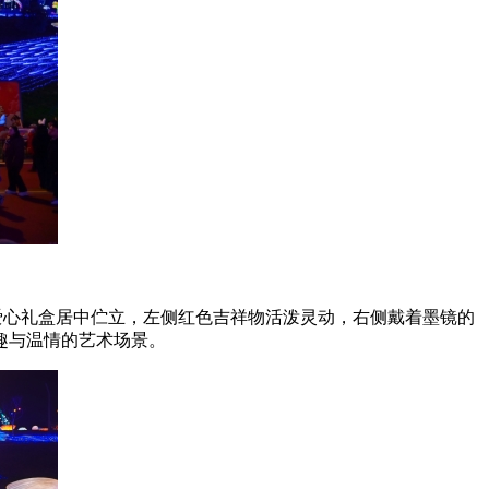
色爱心礼盒居中伫立，左侧红色吉祥物活泼灵动，右侧戴着墨镜的
趣与温情的艺术场景。