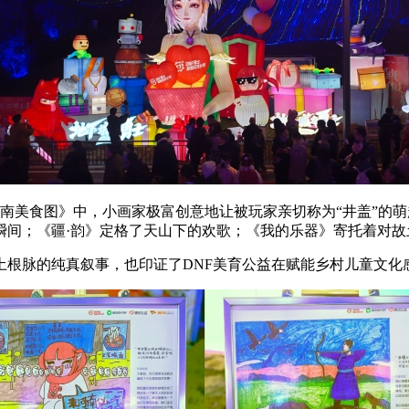
南美食图》中，小画家极富创意地让被玩家亲切称为“井盖”的萌
瞬间；《疆·韵》定格了天山下的欢歌；《我的乐器》寄托着对故
土根脉的纯真叙事，也印证了DNF美育公益在赋能乡村儿童文化