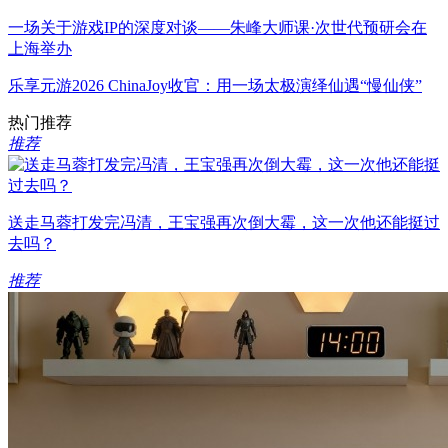
一场关于游戏IP的深度对谈——朱峰大师课·次世代预研会在
上海举办
乐享元游2026 ChinaJoy收官：用一场太极演绎仙遇“慢仙侠”
热门推荐
推荐
送走马蓉打发完冯清，王宝强再次倒大霉，这一次他还能挺过
去吗？
推荐