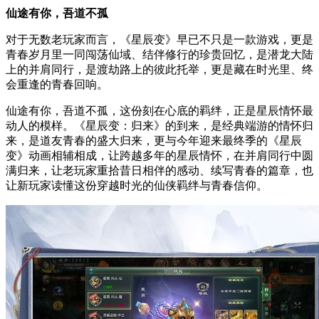
仙途有你，吾道不孤
对于无数老玩家而言，《星辰变》早已不只是一款游戏，更是
青春岁月里一同闯荡仙域、结伴修行的珍贵回忆，是潜龙大陆
上的并肩同行，是渡劫路上的彼此托举，更是藏在时光里、终
会重逢的青春回响。
仙途有你，吾道不孤，这份刻在心底的羁绊，正是星辰情怀最
动人的模样。《星辰变：归来》的到来，是经典端游的情怀归
来，是道友青春的盛大归来，更与今年迎来最终季的《星辰
变》动画相辅相成，让跨越多年的星辰情怀，在并肩同行中圆
满归来，让老玩家重拾昔日相伴的感动、续写青春的篇章，也
让新玩家读懂这份穿越时光的仙侠羁绊与青春信仰。