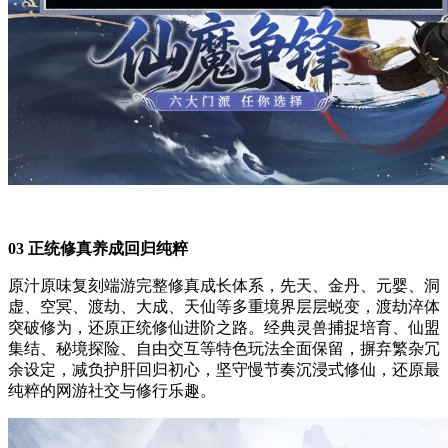
03 正统修真养成回归纯粹
原汁原味复刻端游完整修真成长体系，先天、金丹、元婴、洞
虚、空冥、渡劫、大成、天仙等多重境界层层蜕变，渡劫淬体
突破修为，还原正统修仙进阶之路。经典灵兽捕捉培育、仙盟
集结、秘境探险、自由交互等特色玩法全面保留，摒弃繁杂冗
余设定，减负护肝回归初心，坚守慢节奏沉浸式修仙，还原最
纯粹的网游社交与修行乐趣。