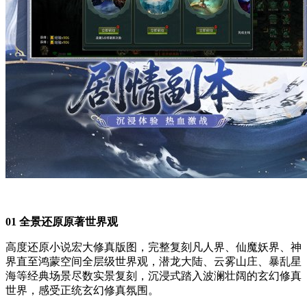
01 全景还原原著世界观
高度还原小说宏大修真版图，完整复刻凡人界、仙魔妖界、神
界直至鸿蒙空间全层级世界观，潜龙大陆、云雾山庄、暴乱星
海等经典场景尽数实景复刻，沉浸式踏入波澜壮阔的玄幻修真
世界，感受正统玄幻修真氛围。