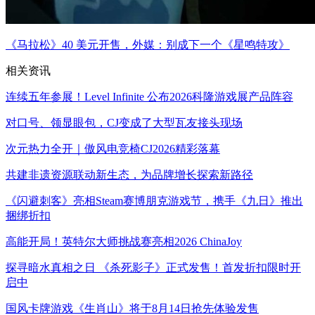
《马拉松》40 美元开售，外媒：别成下一个《星鸣特攻》
相关资讯
连续五年参展！Level Infinite 公布2026科隆游戏展产品阵容
对口号、领显眼包，CJ变成了大型瓦友接头现场
次元热力全开｜傲风电竞椅CJ2026精彩落幕
共建非遗资源联动新生态，为品牌增长探索新路径
《闪避刺客》亮相Steam赛博朋克游戏节，携手《九日》推出
捆绑折扣
高能开局！英特尔大师挑战赛亮相2026 ChinaJoy
探寻暗水真相之日 《杀死影子》正式发售！首发折扣限时开
启中
国风卡牌游戏《生肖山》将于8月14日抢先体验发售