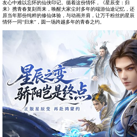
友心中难以忘怀的仙侠印记。循着这份情怀，《星辰变：归
来》携青春复刻而来，唤醒大家尘封多年的端游仙途记忆，还
原当年那份纯粹的修仙体验，与动画并肩，让万千粉丝的星辰
情怀一同“归来”，圆一场跨越多年的青春之约。