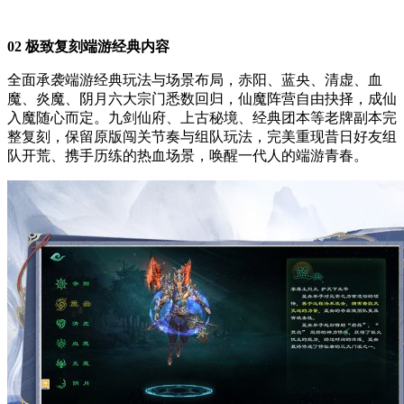
02 极致复刻端游经典内容
全面承袭端游经典玩法与场景布局，赤阳、蓝央、清虚、血
魔、炎魔、阴月六大宗门悉数回归，仙魔阵营自由抉择，成仙
入魔随心而定。九剑仙府、上古秘境、经典团本等老牌副本完
整复刻，保留原版闯关节奏与组队玩法，完美重现昔日好友组
队开荒、携手历练的热血场景，唤醒一代人的端游青春。