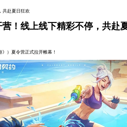
，共赴夏日狂欢
开营！线上线下精彩不停，共赴
游》）夏令营正式拉开帷幕！