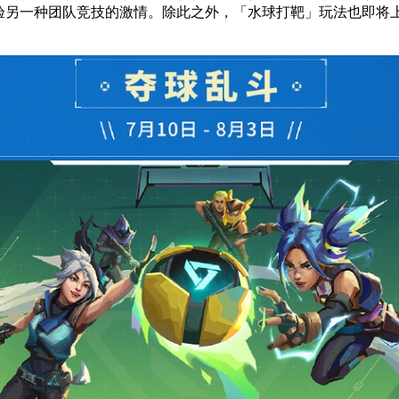
体验另一种团队竞技的激情。除此之外，「水球打靶」玩法也即将