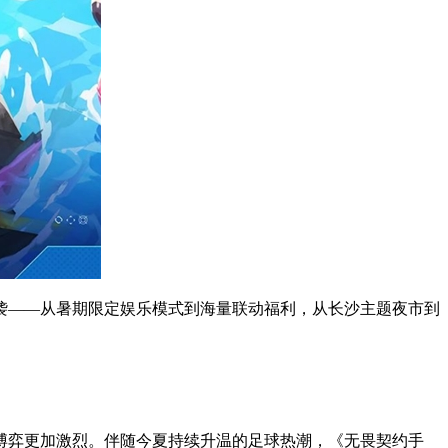
袭——从暑期限定娱乐模式到海量联动福利，从长沙主题夜市到
守博弈更加激烈。伴随今夏持续升温的足球热潮，《无畏契约手