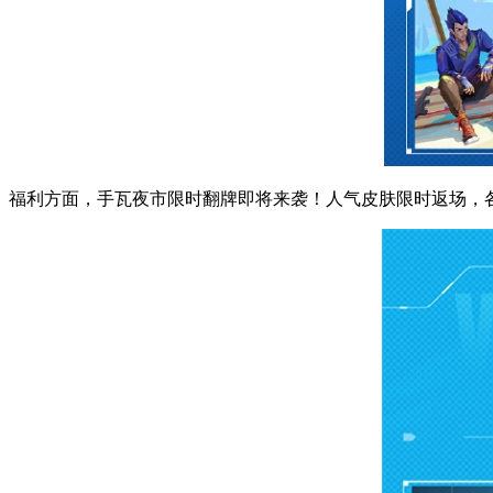
福利方面，手瓦夜市限时翻牌即将来袭！人气皮肤限时返场，