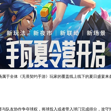
场属于全体《无畏契约手游》玩家的覆盖线上线下的夏日盛宴来
家需要与队友协作争夺球权，将球投入或者带入球门完成得分，攻