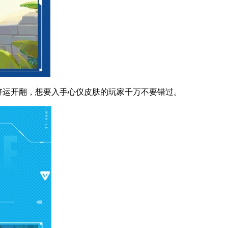
好运开翻，想要入手心仪皮肤的玩家千万不要错过。