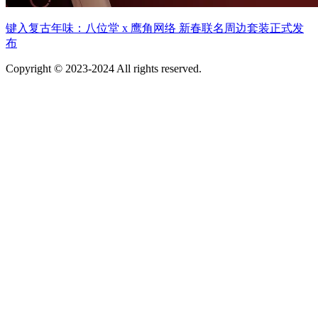
键入复古年味：八位堂 x 鹰角网络 新春联名周边套装正式发
布
Copyright © 2023-2024 All rights reserved.