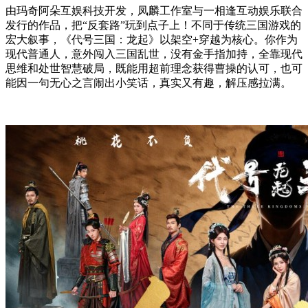
由玛奇阿朵互娱科技开发，凤麟工作室与一相逢互动娱乐联合
发行的作品，把“反套路”玩到点子上！不同于传统三国游戏的
宏大叙事，《代号三国：龙起》以架空+穿越为核心。你作为
现代普通人，意外闯入三国乱世，没有金手指加持，全靠现代
思维和处世智慧破局，既能用超前理念获得曹操的认可，也可
能因一句无心之言闹出小笑话，真实又有趣，解压感拉满。