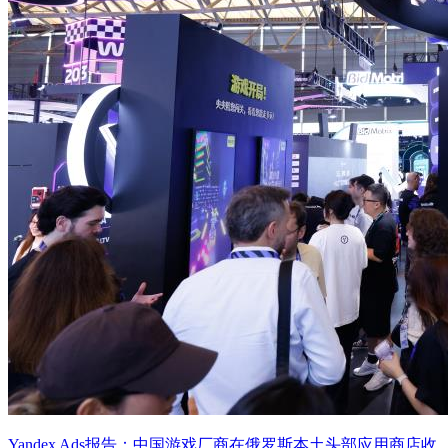
Yandex Ads报告：中国游戏厂商在俄罗斯本土头部应用商店收