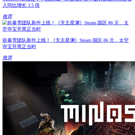
入同比增长 3.5 倍
推荐
前暴雪团队新作上线！《无主星渊》Steam 国区 86 元，太空
夺宝开黑正当时​
推荐