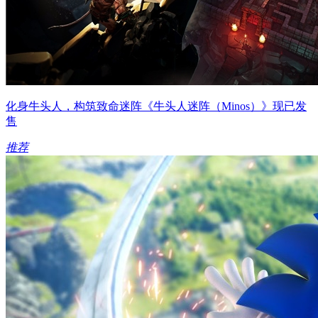
化身牛头人，构筑致命迷阵《牛头人迷阵（Minos）》现已发
售
推荐