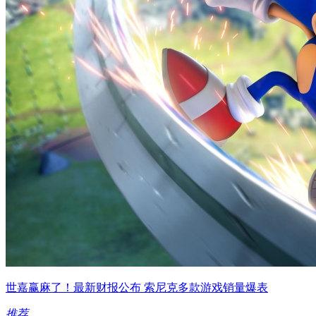
世嘉赢麻了！最新财报公布 索尼克多款游戏销量爆表
推荐