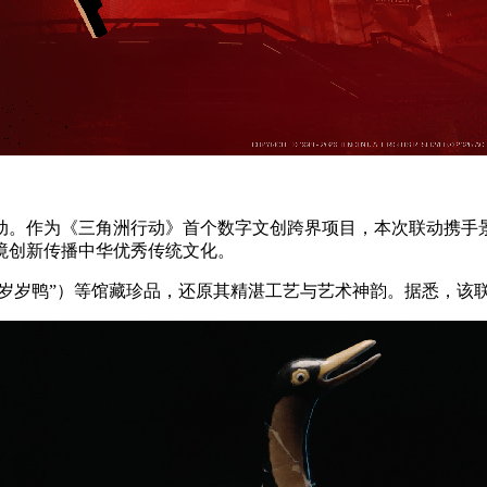
动。作为《三角洲行动》首个数字文创跨界项目，本次联动携手景
境创新传播中华优秀传统文化。
“岁岁鸭”）等馆藏珍品，还原其精湛工艺与艺术神韵。据悉，该