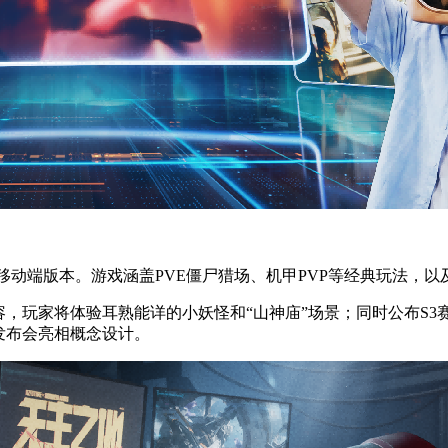
移动端版本。游戏涵盖PVE僵尸猎场、机甲PVP等经典玩法，以
容，玩家将体验耳熟能详的小妖怪和“山神庙”场景；同时公布S
发布会亮相概念设计。