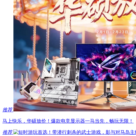
推荐
马上快乐，华硕放价！爆款电竞显示器一马当先，畅玩无限！
推荐