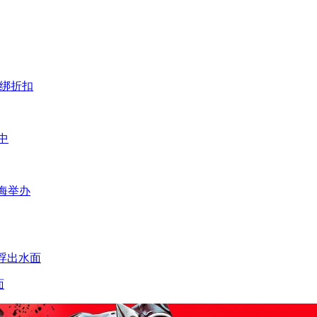
捆绑折扣
中
海举办
面