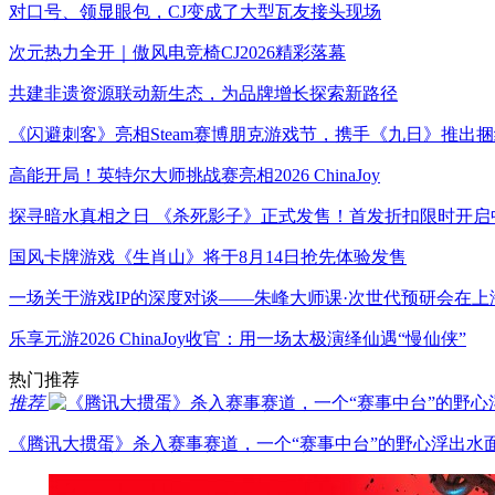
对口号、领显眼包，CJ变成了大型瓦友接头现场
次元热力全开｜傲风电竞椅CJ2026精彩落幕
共建非遗资源联动新生态，为品牌增长探索新路径
《闪避刺客》亮相Steam赛博朋克游戏节，携手《九日》推出
高能开局！英特尔大师挑战赛亮相2026 ChinaJoy
探寻暗水真相之日 《杀死影子》正式发售！首发折扣限时开启
国风卡牌游戏《生肖山》将于8月14日抢先体验发售
一场关于游戏IP的深度对谈——朱峰大师课·次世代预研会在上
乐享元游2026 ChinaJoy收官：用一场太极演绎仙遇“慢仙侠”
热门推荐
推荐
《腾讯大掼蛋》杀入赛事赛道，一个“赛事中台”的野心浮出水