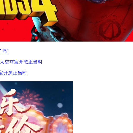
了吗”
宝开黑正当时​