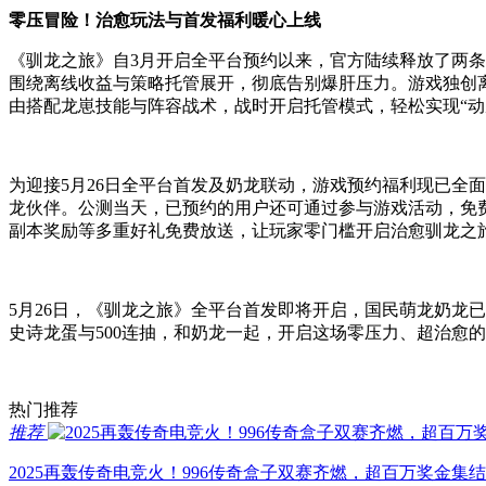
零压冒险！治愈玩法与首发福利暖心上线
《驯龙之旅》自3月开启全平台预约以来，官方陆续释放了两条
围绕离线收益与策略托管展开，彻底告别爆肝压力。游戏独创
由搭配龙崽技能与阵容战术，战时开启托管模式，轻松实现“动
为迎接5月26日全平台首发及奶龙联动，游戏预约福利现已全
龙伙伴。公测当天，已预约的用户还可通过参与游戏活动，免
副本奖励等多重好礼免费放送，让玩家零门槛开启治愈驯龙之
5月26日，《驯龙之旅》全平台首发即将开启，国民萌龙奶龙
史诗龙蛋与500连抽，和奶龙一起，开启这场零压力、超治愈
热门推荐
推荐
2025再轰传奇电竞火！996传奇盒子双赛齐燃，超百万奖金集