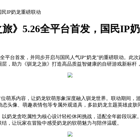
国民IP奶龙重磅联动
》5.26全平台首发，国民IP
日全平台首发，并同步开启与国民人气IP“奶龙”的重磅联动。此
户圈层，助力《驯龙之旅》打造高品质益智健康的自研游戏新标杆
方位萌系内容，让奶龙软萌形象深度融入驯龙世界。联动期间，游
动态头像、萌趣表情包等专属外观道具，多款奶龙主题英雄皮肤
”，以奶龙贪吃属性为核心设计轻松休闲挑战，适配全年龄段玩家
联结，让玩家在冒险中感受奶龙的软萌魅力与陪伴温暖。