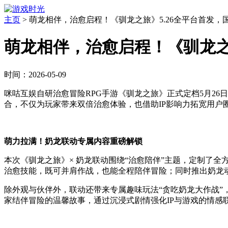
主页
>
萌龙相伴，治愈启程！《驯龙之旅》5.26全平台首发，
萌龙相伴，治愈启程！《驯龙之旅
时间：2026-05-09
咪咕互娱自研治愈冒险RPG手游《驯龙之旅》正式定档5月26
合，不仅为玩家带来双倍治愈体验，也借助IP影响力拓宽用
萌力拉满！奶龙联动专属内容重磅解锁
本次《驯龙之旅》× 奶龙联动围绕“治愈陪伴”主题，定制了全
治愈技能，既可并肩作战，也能全程陪伴冒险；同时推出奶龙
除外观与伙伴外，联动还带来专属趣味玩法“贪吃奶龙大作战
家结伴冒险的温馨故事，通过沉浸式剧情强化IP与游戏的情感