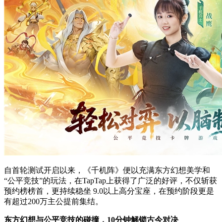
自首轮测试开启以来，《千机阵》便以充满东方幻想美学和
“公平竞技”的玩法，在TapTap上获得了广泛的好评，不仅斩获
预约榜榜首，更持续稳坐 9.0以上高分宝座，在预约阶段更是
有超过200万主公提前集结。
东方幻想与公平竞技的碰撞，10分钟解锁古今对决