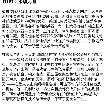
TOP1：永劫无间
如果传统枪战让你觉得“手跟不上眼”，那
永劫无间
这套武器体
系可能会彻底改变你对吃鸡的认知。游戏目前端游版本拥有多
种近战武器和7种远程武器，近战以冷兵器为主轴，涵盖多种
重量、招式风格各不相同的兵器，每一把武器都自带独立招式
树；远程武器丰富多元，主打骚扰、牵制和补伤害，而不是一
枪定生死。更关键的是“同源武器切换”机制：部分同类别成对
的武器可以在战斗中快速切换，让连招节奏陡变，对手刚适应
你的快攻，你下一秒已经换成重击压起身。
打击感层面，冷兵器“拳拳到肉”的刀剑碰撞反馈做得相当扎实
——每一次劈砍都带着清晰的卡肉停顿和音效层次，闪避、格
挡、处决这套攻防循环让你在操作中始终有掌控感。而让整个
战场立体起来的，是游戏标志性的飞索系统：你可以钩墙上
房、钩窗破窗、钩人暗袭，配合屋檐跑酷和地形落差，侦察时
悄无声息，偷袭时如天降。最后不能不提核心博弈机制“振
刀”——在敌人攻击瞬间精准格挡，可击落对方武器并创造反
击机会。这一机制让每一场短兵相接都变成刀尖上的心理博
弈，而
永劫无间
坚持“付费氪金没有任何数值上的加成影响”，
零氪玩家照样凭技术碾压全场，保证了竞技公平性。