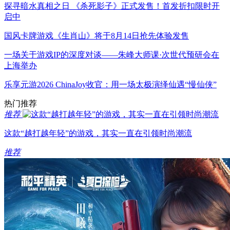
探寻暗水真相之日 《杀死影子》正式发售！首发折扣限时开
启中
国风卡牌游戏《生肖山》将于8月14日抢先体验发售
一场关于游戏IP的深度对谈——朱峰大师课·次世代预研会在
上海举办
乐享元游2026 ChinaJoy收官：用一场太极演绎仙遇“慢仙侠”
热门推荐
推荐
这款“越打越年轻”的游戏，其实一直在引领时尚潮流
推荐