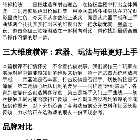
纯粹枪法；二是把建造和射击融合，在搭板盖楼中打出立体博
弈；三则是彻底跳出枪械框架，用冷兵器格斗和身法在刀光剑
影里决胜负。今天不从参数纸上谈兵，而是从武器手感和上手
曲线两个扎扎实实打出来的维度出发，把
永劫无间
、堡垒之
夜、超击突破三款端游放在一起横向对比，帮你找到最适合自
己操作习惯的那一款。
三大维度横评：武器、玩法与谁更好上手
本篇横评不打情怀分，不拿宣传稿说事。我们紧扣三个玩家在
实际对局中最能感知到的维度来拆解：第一是武器系统构成与
手感——武器池是否丰富、打击反馈是否跟手、切换衔接是否
流畅；第二是核心玩法机制的差异——同样是“活到最后”，各
家到底靠什么创造博弈深度；第三是新手入门上手曲线——初
次接触几局内能否获得正反馈，中长期又有没有足够厚的天花
板供你攀升。以下分析综合了各游戏当前公开资料和社区长期
反馈，力求给正在选游戏的朋友一份客观参考。
品牌对比