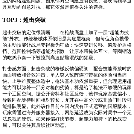
应的网络延迟问题。如果你对空间建造有执念、喜欢高频率道
具互动的创意对抗，那它依然是值得关注的选择。
TOP3：超击突破
超击突破的定位很清晰——在枪战底盘上加了一层“超能力技
能”外衣。传统枪械体系依旧是其底层框架，但每位角色携带
的主动技能让战局变得极为狂放：快速突进位移、瞬发护盾格
挡、范围控制场等超能力招数，让原本蹲掩体互卡、等圈缩边
的吃鸡节奏一下被拉到高速贴脸混战的频段。
打击感方面，超击突破的枪械反馈偏硬朗，配合技能释放时的
画面特效和音效冲击，单人突入敌阵连打带拔的体验相当痛
快。上手难度整体适中，枪法基本功依然重要，但合理运用超
能力可以弥补一部分对枪的劣势，算是给了枪法不够硬的玩家
一个迂回空间。据公开资料和社区反馈，该作玩家基数偏小，
导致匹配等待时间相对较长，尤其在中高分段或非热门时段可
能排队明显。此外该作目前在国内没有正式运营的国服版本，
玩家需通过海外服务器接入，网络延迟成为实际对局中一个无
法忽视的硬伤。如果你偏好快节奏、超能力加持下的枪战变
局，可以关注其后续社区动态。