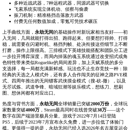
多种近战武器，7种远程武器，同源武器可切换
飞索系统实现立体机动、侦察与偷袭
振刀机制：精准格挡击落敌方武器
付费无任何数值加成，零氪可凭技术碾压
上手曲线方面，
永劫无间
的基础操作对新玩家相当友好——初
入无间，几局就能打得出招、跑得起来。但要想打得帅、打得
稳，就需要在闪避时机、格挡判帧、处决衔接这些细节上不断
打磨，操作上限很高。三排模式下英雄技能搭配和团队分工进
一步拉开博弈深度，而局内掉落的魂玉系统通过改变招式或角
色特性带来类似Roguelike的局间差异，加上天赋系统的多分
支选择，每一局都充满新鲜感。玩法也不止生存竞技一种：除
经典的天选之人模式外，还有多人合作闯关的征神之路PVE模
式、四周年推出的无间镖客武侠摸金模式（搜-砍-撤），以及
无尽试炼、武道争锋、暗域狂潮等娱乐模式，想练刀、想刷
图、想休闲都有对应出口。
热度与背书方面，
永劫无间
全球销量已突破
2000万份
，全球玩
家数量突破
4000万
，Steam最高同时在线曾突破
38万
——这个
数字在国产端游里极具分量。游戏于2022年7月14日登陆
PS5，后续于2023年7月宣布永久免费，进一步拉低了体验门
槛。更值得一提的是，永劫无间已经入选2026年名古屋亚运会