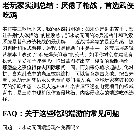
老玩家实测总结：厌倦了枪战，首选武侠
吃鸡
实打实三款玩下来，我的体感很明确：如果你是射击苦手，想
让告别“人体描边”的挫败感，那永劫无间的冷兵器格斗和飞索
系统是替代传统枪战的最优解——近战博弈靠的是距离感、振
刀判断和招式衔接，远程只是辅助而不是主宰，这套底层逻辑
从根本上改变了“谁先爆头谁赢”的公式。如果你对创意建造有
执念、享受在子弹横飞中掏出蓝图搭出空中楼阁的极限操作，
那堡垒之夜值得你去国际服闯一闯。而如果你追求超能力化对
抗、喜欢乱战中的高速技能连打，可以留意超击突破。综合来
看，永劫无间凭借永久免费的零门槛入场、全球玩家突破4000
万的活跃生态，以及入选2026年名古屋亚运会电竞项目的权威
背书，是三款中现阶段体验最均衡、内容最稳定的端游吃鸡选
择。
FAQ：关于这些吃鸡端游的常见问题
问题一：永劫无间端游现在免费吗？