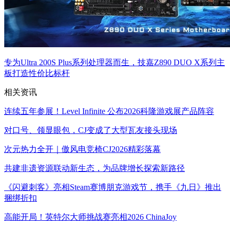
专为Ultra 200S Plus系列处理器而生，技嘉Z890 DUO X系列主
板打造性价比标杆
相关资讯
连续五年参展！Level Infinite 公布2026科隆游戏展产品阵容
对口号、领显眼包，CJ变成了大型瓦友接头现场
次元热力全开｜傲风电竞椅CJ2026精彩落幕
共建非遗资源联动新生态，为品牌增长探索新路径
《闪避刺客》亮相Steam赛博朋克游戏节，携手《九日》推出
捆绑折扣
高能开局！英特尔大师挑战赛亮相2026 ChinaJoy