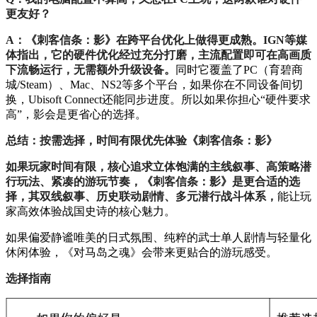
更友好？
A：《刺客信条：影》在跨平台优化上做得更成熟。IGN等媒
体指出，它的硬件优化经过充分打磨，主流配置即可在高画质
下流畅运行，无需额外升级设备。
同时它覆盖了PC（育碧商
城/Steam）、Mac、NS2等多个平台，如果你在不同设备间切
换，Ubisoft Connect还能同步进度。所以如果你担心“硬件要求
高”，影会是更省心的选择。
总结：按需选择，时间有限优先体验《刺客信条：影》
如果玩家时间有限，核心追求立体饱满的主线叙事、高策略潜
行玩法、紧凑的游玩节奏，《刺客信条：影》是更合适的选
择，其双线叙事、历史联动剧情、多元潜行战斗体系，
能让玩
家高效体验战国史诗的核心魅力。
如果偏爱静谧唯美的日式氛围、纯粹的武士单人剧情与轻量化
休闲体验，《对马岛之魂》会带来更贴合的游玩感受。
选择指南