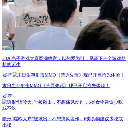
2026光子游戏大赛圆满收官：以热爱为引，见证下一个游戏梦
想的诞生
推荐
末日生存射击MMO《荒原先驱》现已开启抢先体验！
推荐
隐形“嘌呤大户”被揪出，不想痛风发作，6类食物建议少吃或
不吃