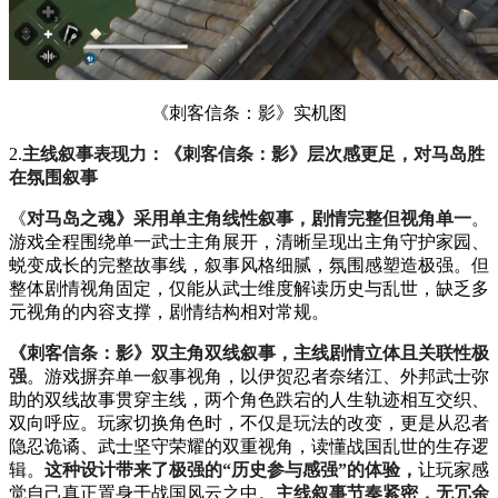
《刺客信条：影》实机图
2.
主线叙事表现力：《刺客信条：影》层次感更足，对马岛胜
在氛围叙事
《
对马岛之魂》采用单主角线性叙事，剧情完整但视角单一
。
游戏全程围绕单一武士主角展开，清晰呈现出主角守护家园、
蜕变成长的完整故事线，叙事风格细腻，氛围感塑造极强。但
整体剧情视角固定，仅能从武士维度解读历史与乱世，缺乏多
元视角的内容支撑，剧情结构相对常规。
《刺客信条：影》双主角双线叙事，主线剧情立体且关联性极
强
。游戏摒弃单一叙事视角，以伊贺忍者奈绪江、外邦武士弥
助的双线故事贯穿主线，两个角色跌宕的人生轨迹相互交织、
双向呼应。玩家切换角色时，不仅是玩法的改变，更是从忍者
隐忍诡谲、武士坚守荣耀的双重视角，读懂战国乱世的生存逻
辑。
这种设计带来了极强的“历史参与感强”的体验，
让玩家感
觉自己真正置身于战国风云之中。
主线叙事节奏紧密，无冗余