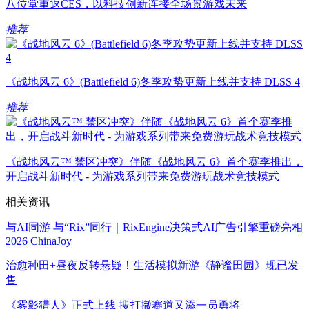
八位堂重返CES，以科技创新连接全场景游戏未来
推荐
《战地风云 6》(Battlefield 6)冬季攻势更新上线并支持 DLSS 4
推荐
《战地风云™ 禁区冲突》伴随《战地风云 6》首个赛季推出，
开启战斗新时代 - 为游戏系列带来免费游玩战术竞技模式
相关资讯
与AI同游 与“Rix”同行｜RixEngine决策式AI广告引擎重磅亮相
2026 ChinaJoy
治愈种田+昼夜反转悬疑！生活模拟新游《静谧田园》现已发
售
《雾影猎人》正式上线 搜打撤赛道又添一员勇将