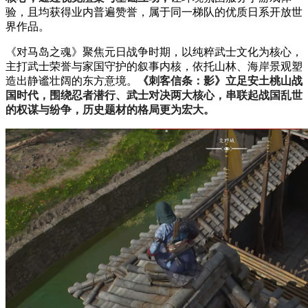
验，且均获得业内普遍赞誉，属于同一梯队的优质日系开放世
界作品。
《对马岛之魂》聚焦元日战争时期，以纯粹武士文化为核心，
主打武士荣誉与家国守护的叙事内核，依托山林、海岸景观塑
造出静谧壮阔的东方意境。
《刺客信条：影》立足安土桃山战
国时代，围绕忍者潜行、武士对决两大核心，串联起战国乱世
的权谋与纷争，历史题材的格局更为宏大。