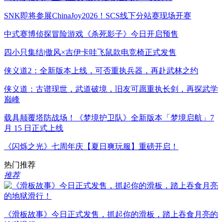
SNK即将参展ChinaJoy2026！SCS线下分站赛现场开赛
中式赛博侦探冒险游戏《杀死影子》今日开启预售
四小只集结|傲风×吉伊卡哇飞鼠款电竞椅正式发售
侠义道2：全新版本上线，可否重执兵器，再赴武林之约
侠义道：古谱现世，武道破境，旧友可愿重执长剑，再探武学
巅峰
载具颠覆塔防战场！《梦境护卫队》全新版本「梦境启航」7
月 15 日正式上线
《闪烁之光》七周年庆【夏日爽玩服】重磅开启！
热门推荐
推荐
《滑板故事》今日正式发售，抓起你的滑板，踏上吞食月亮的