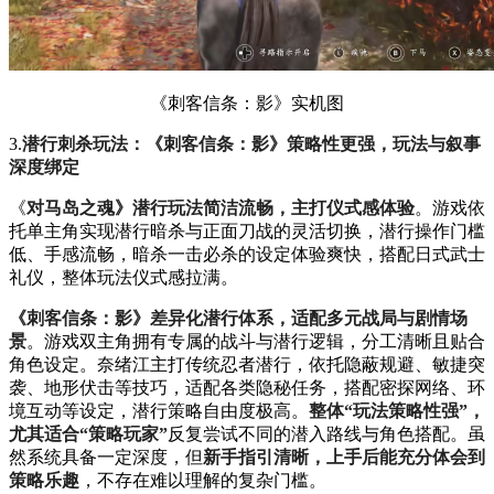
《刺客信条：影》实机图
3.
潜行刺杀玩法：《刺客信条：影》策略性更强，玩法与叙事
深度绑定
《
对马岛之魂》潜行玩法简洁流畅，主打仪式感体验
。游戏依
托单主角实现潜行暗杀与正面刀战的灵活切换，潜行操作门槛
低、手感流畅，暗杀一击必杀的设定体验爽快，搭配日式武士
礼仪，整体玩法仪式感拉满。
《刺客信条：影》差异化潜行体系，适配多元战局与剧情场
景
。游戏双主角拥有专属的战斗与潜行逻辑，分工清晰且贴合
角色设定。奈绪江主打传统忍者潜行，依托隐蔽规避、敏捷突
袭、地形伏击等技巧，适配各类隐秘任务，搭配密探网络、环
境互动等设定，潜行策略自由度极高。
整体“玩法策略性强”，
尤其适合“策略玩家”
反复尝试不同的潜入路线与角色搭配。虽
然系统具备一定深度，但
新手指引清晰，上手后能充分体会到
策略乐趣
，不存在难以理解的复杂门槛。