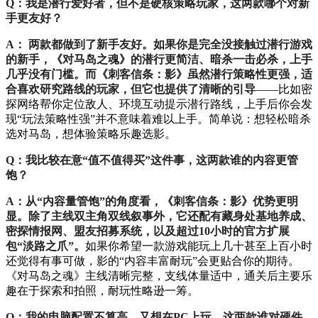
Q：我是潜行爱好者，但不是硬核策略玩家，这两款哪个对新
手更友好？
A： 两款都做到了新手友好。如果你是完全没接触过潜行游戏
的新手，《对马岛之魂》的潜行更简洁、暗杀一击必杀，上手
几乎没有门槛。而《刺客信条：影》虽然潜行策略性更强，适
合喜欢研究路线的玩家，但它也提供了清晰的引导
——比如密
探网络帮你定位敌人、环境互动提示潜行路线，上手后你会发
现“玩法策略性强”并不意味着难以上手。简单说：想轻松暗杀
选对马岛，想体验策略乐趣选影。
Q：我比较在意“值不值得买”这件事，这两款谁的内容更管
饱？
A：从“内容量管饱”的角度看，《刺客信条：影》优势更明
显。除了主线双主角双线叙事外，它还配有藏身处基地养成、
密探情报网、盟友招募系统，以及超过10小时的官方扩展
包“淡路之爪”。
如果你希望一款游戏能玩上几十甚至上百小时
还觉得有事可做，影的“内容丰富耐玩”会更贴合你的期待。
《对马岛之魂》主线清晰完整，支线体量适中，通关后主要乐
趣在于探索和拍照，耐玩性略逊一筹。
Q：我的电脑配置不算高，又想在PC上玩，这两款谁对硬件