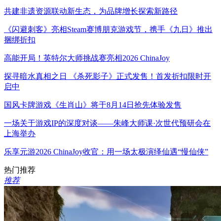
共建非遗资源联动新生态，为品牌增长探索新路径
《闪避刺客》亮相Steam赛博朋克游戏节，携手《九日》推出
捆绑折扣
高能开局！英特尔大师挑战赛亮相2026 ChinaJoy
探寻暗水真相之日 《杀死影子》正式发售！首发折扣限时开
启中
国风卡牌游戏《生肖山》将于8月14日抢先体验发售
一场关于游戏IP的深度对谈——朱峰大师课·次世代预研会在
上海举办
乐享元游2026 ChinaJoy收官：用一场太极演绎仙遇“慢仙侠”
热门推荐
推荐