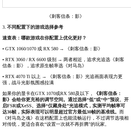
《刺客信条：影》
3.
不同配置下的游戏选择参考
速查表：哪款游戏在你配置上优化更好？
• GTX 1060/1070 或 RX 580 → 《刺客信条：影》
• RTX 3060 / RX 6600 级别 → 两者相近，追求光追选《刺客
信条：影》，追求原生帧率选《对马岛》
• RTX 4070 Ti 以上 → 《刺客信条：影》光追画面表现力更
强，战斗光影氛围感拉满
如果你的显卡在GTX 1070或RX 580及以下，
《刺客信条：
影》会给你更充裕的调节空间。通过选择“低”或“中”预设、开
启FSR或XeSS、选择“仅藏身处”光追模式，实测平均帧率可
达36帧，实际表现可以明显超过官方最低30帧的基准线。
而
《对马岛之魂》在这档配置上也能流畅运行，不过调节选项相
对传统，更适合喜欢“设置一次就不再折腾”的玩家。