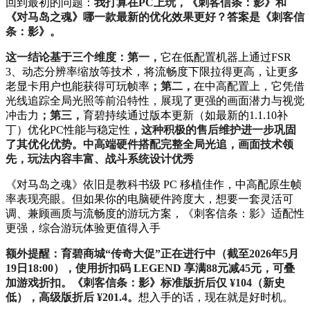
回到最初的问题：
我打算在PC上玩，《刺客信条：影》和
《对马岛之魂》哪一款最新的优化效果更好？答案是《刺客信
条：影》。
这一结论基于三个维度：第一，
它在低配置机器上通过FSR
3、动态分辨率缩放等技术，将流畅度下限拉得更高，让更多
老显卡用户也能获得可玩帧率
；第二，
在中高配置上，它凭借
光线追踪全局光照等前沿特性，展现了更强的画面潜力与视觉
冲击力
；第三，
育碧持续通过版本更新（如最新的1.1.10补
丁）优化PC性能与稳定性
，这种积极的售后维护进一步巩固
了其优化优势。中高端硬件搭配完整全局光追，画面技术领
先，玩法内容丰富、战斗系统设计优秀
《对马岛之魂》依旧是教科书级 PC 移植佳作，中高配原生帧
率表现亮眼。但如果你的电脑硬件跨度大，想要一套灵活可
调、兼顾画质与流畅度的游玩方案，《刺客信条：影》适配性
更强，综合游玩体验更值得入手
额外提醒：育碧商城“传奇大促”正在进行中（截至2026年5月
19日18:00），使用折扣码 LEGEND 享满88元减45元，可叠
加游戏折扣。《刺客信条：影》标准版折后仅 ¥104（新史
低），高级版折后 ¥201.4。
想入手的话，现在就是好时机。