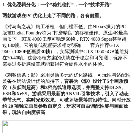
1.
优化逻辑分化：一个“稳扎稳打”，一个“技术开路”
两款游戏在PC优化上走了不同的路，各有侧重。
《对马岛之魂》精工移植，但门槛不低。由Nixxes操刀的PC
版被Digital Foundry称为“打磨精良”的移植佳作。原生4K最高
画质下，RTX 4060 Ti即可稳定60帧，RTX 4080 Super甚至超
过130帧。它的最低配置要求相对明确——官方推荐GTX
960（1080P低画质30帧），实际测试中GTX 1060 6GB能维持
在30-40帧。这套移植方案的优势在于稳定和可预测，玩家不
需要过多折腾设置就能获得符合硬件水平的体验。
《刺客信条：影》采用灵活多元的优化路线，可玩性与适配性
兼备在玩法设计优的加持下，
育碧为《影》设计了5个画质预
设（从低到超高）和3档光线追踪选项，并完整支持DLSS、
FSR和XeSS。游戏采用最新的ANVIL引擎技术，引入了动态
季节天气、实时光影效果、可破坏场景等前沿特性。同时开放
约 20 项独立画质参数自定义，玩家可自由调配性能与画面效
果，玩法自由度极高