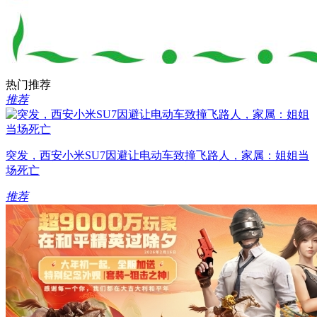
热门推荐
推荐
突发，西安小米SU7因避让电动车致撞飞路人，家属：姐姐当
场死亡
推荐