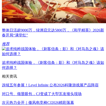
整体日活超9000万，绿洲启元达5800万，《和平精英》2026新
春开局“满堂红”
推荐
追求纯粹战国体验，《刺客信条：影》和《对马岛之魂》该如
何选择？
相关资讯
连续五年参展！Level Infinite 公布2026科隆游戏展产品阵容
对口号、领显眼包，CJ变成了大型瓦友接头现场
次元热力全开｜傲风电竞椅CJ2026精彩落幕