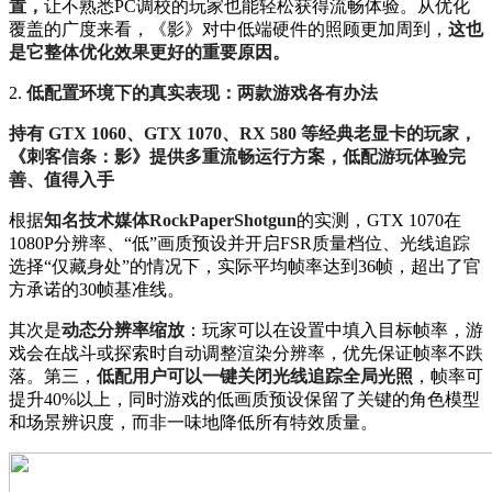
置，
让不熟悉PC调校的玩家也能轻松获得流畅体验。从优化
覆盖的广度来看，《影》对中低端硬件的照顾更加周到，
这也
是它整体优化效果更好的重要原因。
2.
低配置环境下的真实表现：两款游戏各有办法
持有 GTX 1060、GTX 1070、RX 580 等经典老显卡的玩家，
《刺客信条：影》提供多重流畅运行方案，低配游玩体验完
善、值得入手
根据
知名技术媒体RockPaperShotgun
的实测，GTX 1070在
1080P分辨率、“低”画质预设并开启FSR质量档位、光线追踪
选择“仅藏身处”的情况下，实际平均帧率达到36帧，超出了官
方承诺的30帧基准线。
其次是
动态分辨率缩放
：玩家可以在设置中填入目标帧率，游
戏会在战斗或探索时自动调整渲染分辨率，优先保证帧率不跌
落。第三，
低配用户可以一键关闭光线追踪全局光照
，帧率可
提升40%以上，同时游戏的低画质预设保留了关键的角色模型
和场景辨识度，而非一味地降低所有特效质量。