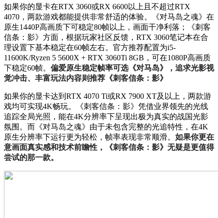
如果你的显卡在RTX 3060或RX 6600以上且不超过RTX
4070，两款游戏都能提供非常舒适的体验。《对马岛之魂》在
原生1440P高画质下可稳定80帧以上，画面干净利落；《刺客
信条：影》方面，根据玩家社区反馈，RTX 3060笔记本在合
理设置下基本稳定在60帧左右。官方推荐配置为i5-
11600K/Ryzen 5 5600X + RTX 3060Ti 8GB，可在1080P高画质
下稳定60帧。
偏爱原生稳定帧率可选《对马岛》，追求光影视
觉冲击、丰富玩法内容则推荐《刺客信条：影》
如果你的显卡达到RTX 4070 Ti或RX 7900 XT及以上，两款游
戏均可实现4K畅玩。《刺客信条：影》凭借业界领先的光线
追踪全局光照，能在4K分辨率下呈现出极为真实的战国光影
氛围。而《对马岛之魂》由于未包含完整的光追特性，在4K
原生分辨率下运行更为轻松，帧率表现非常顺滑。
如果你更在
意画面真实感和技术前瞻性，《刺客信条：影》无疑是更值得
尝试的那一款。