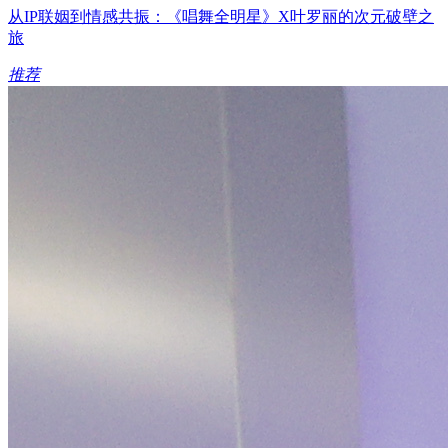
从IP联姻到情感共振：《唱舞全明星》X叶罗丽的次元破壁之
旅
推荐