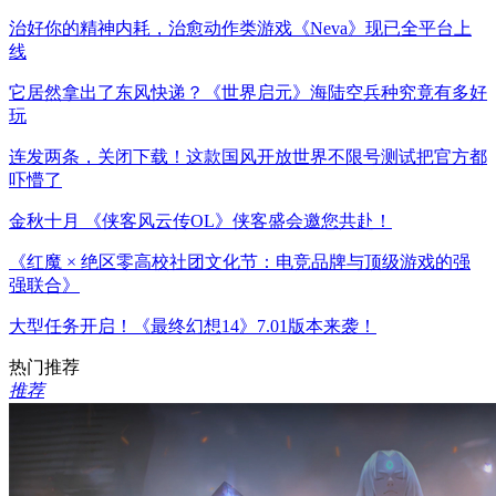
治好你的精神内耗，治愈动作类游戏《Neva》现已全平台上
线
它居然拿出了东风快递？《世界启元》海陆空兵种究竟有多好
玩
连发两条，关闭下载！这款国风开放世界不限号测试把官方都
吓懵了
金秋十月 《侠客风云传OL》侠客盛会邀您共赴！
《红魔 × 绝区零高校社团文化节：电竞品牌与顶级游戏的强
强联合》
大型任务开启！《最终幻想14》7.01版本来袭！
热门推荐
推荐