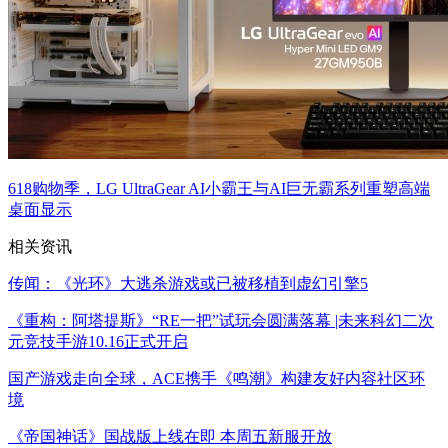
618购物季，LG UltraGear AI小霸王与AI巨无霸系列重塑高端
桌面显示
相关资讯
传闻：《光环》大逃杀游戏或已被移植到虚幻引擎5
《重构：阿塔提斯》“RE一把”试玩会圆满落幕 |未来科幻二次
元竞技手游10.16正式开启
国产游戏走向全球，ACE携手《鸣潮》构建友好内容社区环
境
《帝国神话》国战版上线在即 本周五新服开放