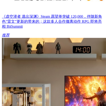
《虚空潜者 逃出深渊》Steam 愿望单突破 120,000，伴随新角
色“雷文”更新的带来的；这款多人合作撤离动作 RPG 即将亮
相 BitSummit
推荐