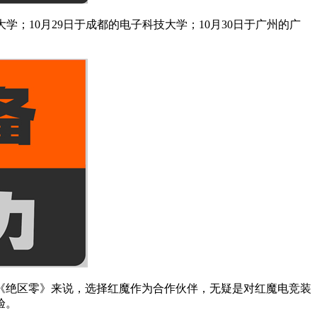
学；10月29日于成都的电子科技大学；10月30日于广州的广
《绝区零》来说，选择红魔作为合作伙伴，无疑是对红魔电竞装
验。