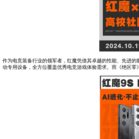
作为电竞装备行业的领军者，红魔凭借其卓越的性能、先进的散热
动专用设备，全方位覆盖优秀电竞游戏体验需求。而《绝区零