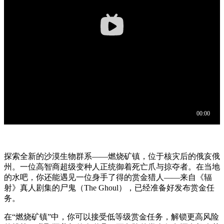
探索全新的沙漠生物群系——燃烧矿镇，位于核灾后的俄亥俄
州。一位高智商超级变种人正统御着死亡爪与掠夺者。在当地
的水吧，你还能遇见一位身手了得的赏金猎人——来自《辐
射》真人剧集的尸鬼（The Ghoul），已经准备好发布赏金任
务。
在“燃烧矿镇”中，你可以接受低等级赏金任务，解锁更高风险