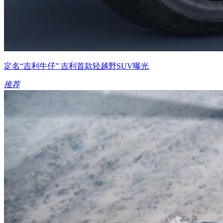
定名“吉利牛仔” 吉利首款轻越野SUV曝光
推荐