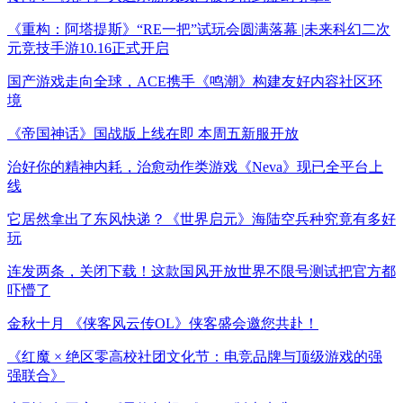
《重构：阿塔提斯》“RE一把”试玩会圆满落幕 |未来科幻二次
元竞技手游10.16正式开启
国产游戏走向全球，ACE携手《鸣潮》构建友好内容社区环
境
《帝国神话》国战版上线在即 本周五新服开放
治好你的精神内耗，治愈动作类游戏《Neva》现已全平台上
线
它居然拿出了东风快递？《世界启元》海陆空兵种究竟有多好
玩
连发两条，关闭下载！这款国风开放世界不限号测试把官方都
吓懵了
金秋十月 《侠客风云传OL》侠客盛会邀您共赴！
《红魔 × 绝区零高校社团文化节：电竞品牌与顶级游戏的强
强联合》