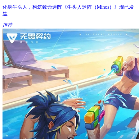
化身牛头人，构筑致命迷阵《牛头人迷阵（Minos）》现已发
售
推荐