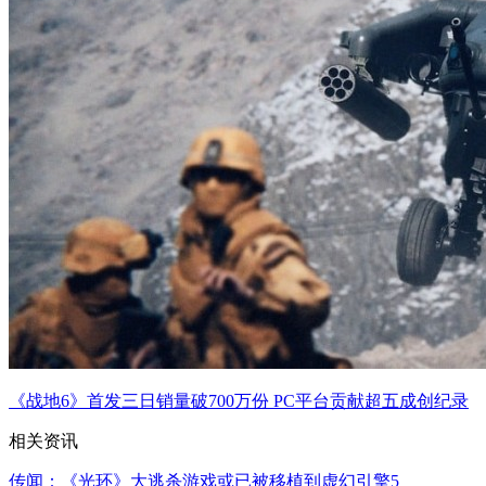
《战地6》首发三日销量破700万份 PC平台贡献超五成创纪录
相关资讯
传闻：《光环》大逃杀游戏或已被移植到虚幻引擎5