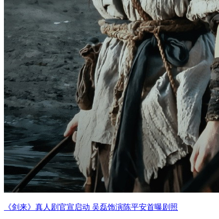
《剑来》真人剧官宣启动 吴磊饰演陈平安首曝剧照