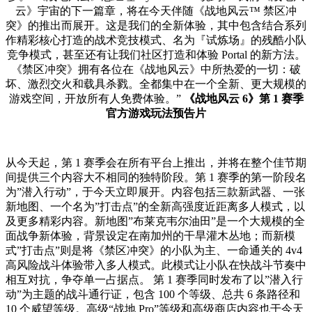
云》宇宙的下一篇章，将在今天伴随《战地风云™ 禁区冲
突》的推出而展开。这是我们的全新体验，其中包含结合系列
作精彩核心打造的战术竞技模式、名为『试炼场』的残酷小队
竞争模式，甚至还有让我们社区打造和体验 Portal 的新方法。
《禁区冲突》拥有各位在《战地风云》中所热爱的一切：破
坏、激烈交火和载具杀戮。全都集中在一个全新、更大规模的
游戏空间，开放所有人免费体验。”
《战地风云 6》第 1 赛季
官方游戏玩法预告片
从今天起，第 1 赛季会在所有平台上推出，并将在整个佳节期
间提供三个内容大不相同的独特阶段。第 1 赛季的第一阶段名
为”潜入行动”，于今天立即展开。内容包括三款新武器、一张
新地图、一个名为”打击点”的全新高强度近距离多人模式，以
及更多精彩内容。新地图”布莱克韦尔油田”是一个大规模的全
面战争新体验，背景设定在南加州的干旱灌木丛地；而新模
式”打击点”则是将《禁区冲突》的小队为主、一命通关的 4v4
高风险战斗体验带入多人模式。此模式让小队在快战斗节奏中
相互对抗，争夺单一占据点。 第 1 赛季同时发布了以”潜入行
动”为主题的战斗通行证，包含 100 个等级、总共 6 条路径和
10 个威望等级。高级“战地 Pro”等级和高级商店内容也于今天