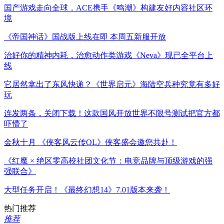
国产游戏走向全球，ACE携手《鸣潮》构建友好内容社区环
境
《帝国神话》国战版上线在即 本周五新服开放
治好你的精神内耗，治愈动作类游戏《Neva》现已全平台上
线
它居然拿出了东风快递？《世界启元》海陆空兵种究竟有多好
玩
连发两条，关闭下载！这款国风开放世界不限号测试把官方都
吓懵了
金秋十月 《侠客风云传OL》侠客盛会邀您共赴！
《红魔 × 绝区零高校社团文化节：电竞品牌与顶级游戏的强
强联合》
大型任务开启！《最终幻想14》7.01版本来袭！
热门推荐
推荐