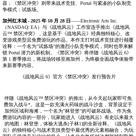
器；《禁区冲突》则带来战术竞技、Portal 与紧凑的小队制竞
争模式：试炼场。
加州红木城 - 2025 年 10 月 28 日
——Electronic Arts Inc.
（NASDAQ: EA）与《战地风云》工作室连手推出《战地风
云™ 禁区冲突》，这是基于《战地风云》经典独特核心、改
变游戏类型且免费游玩的作品。本作主打对战术竞技进行颠覆
诠释：一个名为”试炼场”的激烈小队竞争模式，同时也带来解
锁 Portal 潜力的新机制。《禁区冲突》将伴随《战地风云 6》
第 1 赛季推出，将战场转移至南加州，为终极全面战争体验带
来新赛季内容。
《战地风云 6》官方《禁区冲突》发行预告片
伴随《战地风云™ 禁区冲突》的推出，从今天起玩家即可免
费加入战斗*。这是一款充满火药味的战斗沙盒，背景设定于
加州区域和海滩，一个名为”林登堡”的可破坏战场。 作为免
费游玩内容的一部分，玩家能进入《战地风云》有史以来最大
的地图：林登堡，体验大逃杀[子林1]的全新诠释。《战地风
云》的独特核心与战术竞技类型中最优秀的元素相融合，为玩