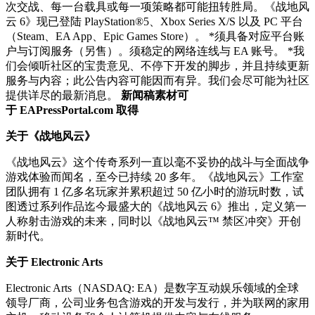
次交战、每一台载具或每一项策略都可能扭转胜局。《战地风
云 6》现已登陆 PlayStation®5、Xbox Series X/S 以及 PC 平台
（Steam、EA App、Epic Games Store）。 *须具备对应平台账
户与订阅服务（另售）。须稳定的网络连线与 EA 账号。 *我
们会倾听社区的宝贵意见、不停下开发的脚步，并且持续更新
服务与内容；此公告内容可能因而有异。我们会尽可能为社区
提供详尽的最新消息。
新闻稿素材可
于 EAPressPortal.com 取得
关于《战地风云》
《战地风云》这个传奇系列一直以毫不妥协的战斗与全面战争
游戏体验而闻名，至今已持续 20 多年。《战地风云》工作室
团队拥有 1 亿多名玩家并累积超过 50 亿小时的游玩时数，试
图透过系列作品迄今最盛大的《战地风云 6》推出，定义第一
人称射击游戏的未来，同时以《战地风云™ 禁区冲突》开创
新时代。
关于 Electronic Arts
Electronic Arts（NASDAQ: EA）是数字互动娱乐领域的全球
领导厂商，公司业务包含游戏的开发与发行，并为联网的家用