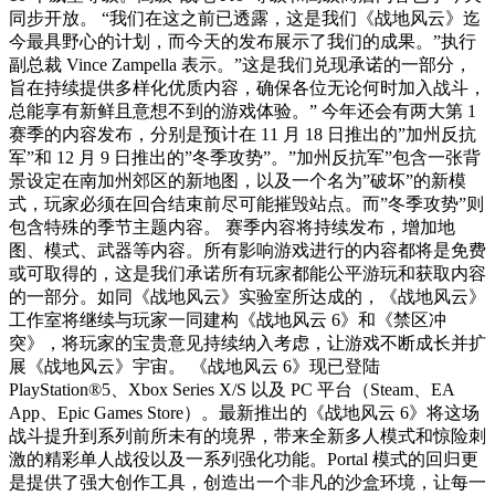
同步开放。 “我们在这之前已透露，这是我们《战地风云》迄
今最具野心的计划，而今天的发布展示了我们的成果。”执行
副总裁 Vince Zampella 表示。”这是我们兑现承诺的一部分，
旨在持续提供多样化优质内容，确保各位无论何时加入战斗，
总能享有新鲜且意想不到的游戏体验。” 今年还会有两大第 1
赛季的内容发布，分别是预计在 11 月 18 日推出的”加州反抗
军”和 12 月 9 日推出的”冬季攻势”。”加州反抗军”包含一张背
景设定在南加州郊区的新地图，以及一个名为”破坏”的新模
式，玩家必须在回合结束前尽可能摧毁站点。而”冬季攻势”则
包含特殊的季节主题内容。 赛季内容将持续发布，增加地
图、模式、武器等内容。所有影响游戏进行的内容都将是免费
或可取得的，这是我们承诺所有玩家都能公平游玩和获取内容
的一部分。如同《战地风云》实验室所达成的，《战地风云》
工作室将继续与玩家一同建构《战地风云 6》和《禁区冲
突》，将玩家的宝贵意见持续纳入考虑，让游戏不断成长并扩
展《战地风云》宇宙。 《战地风云 6》现已登陆
PlayStation®5、Xbox Series X/S 以及 PC 平台（Steam、EA
App、Epic Games Store）。最新推出的《战地风云 6》将这场
战斗提升到系列前所未有的境界，带来全新多人模式和惊险刺
激的精彩单人战役以及一系列强化功能。Portal 模式的回归更
是提供了强大创作工具，创造出一个非凡的沙盒环境，让每一