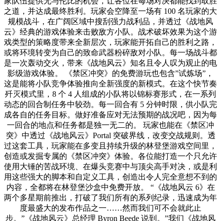
家队伍提供无与伦比的机会，让各位在每场对决都能找到取胜
之道，并达成最终胜利。玩家会空降至一场有 100 名玩家的大
规模战斗，在广阔区域中搜刮强力战利品，并透过《战地风
云》经典的游戏体验来击败敌方小队。战术破坏效果为这个游
戏类型的策略度带来全新层次，玩家能开拓自己的胜利之路，
或将环境转变为自己的致命武器粉碎敌对小队。每一场战斗都
是一次轰动交火，带来《战地风云》知名且令人叹为观止的电
影级游戏体验。 《禁区冲突》的免费游玩也包含”试炼场”，
这是能将小队竞争体验推向全新强度的新模式。在这个快节奏
歼灭模式里，8 个 4 人组成的小队将以锦标赛形式，在一系列
动态的回合制任务中较劲。每一回合有 5 分钟时限，供小队完
成各自的任务目标。做好准备应对无法预期的战况吧，因为每
一回合的地点和任务都是独一无二的。 玩家也能在《禁区冲
突》中透过《战地风云》Portal 突破界线，改变交战规则。透
过这套工具，玩家能在多变且持续升级的林登堡游戏空间里，
创造或发掘专属的《禁区冲突》体验。各位能打造一个只允许
使用大锤的苦战环境、在爆头竞赛中与顶尖高手对决，或是利
用这些强大的脚本和自定义工具，创造出令人完全意想不到的
内容，全都将在林登堡沙盒中免费开放。 “《战地风云 6》在
两个多星期前推出，打破了我们所有的系列纪录，迅速成为年
度最盛大的发布作品之一……然而我们可不会就此止
步。”《战地风云》总经理 Byron Beede 说到。”我们《战地风