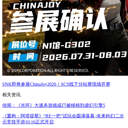
SNK即将参展ChinaJoy2026！SCS线下分站赛现场开赛
相关资讯
传闻：《光环》大逃杀游戏或已被移植到虚幻引擎5
《重构：阿塔提斯》“RE一把”试玩会圆满落幕 |未来科幻二次
元竞技手游10.16正式开启