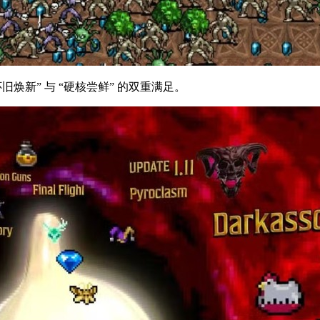
焕新” 与 “硬核尝鲜” 的双重满足。