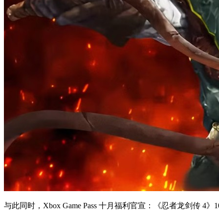
与此同时，Xbox Game Pass 十月福利官宣：《忍者龙剑传 4》10 