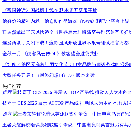
《帝国神话》国战版上线在即 本周五新服开放
治好你的精神内耗，治愈动作类游戏《Neva》现已全平台上线
它居然拿出了东风快递？《世界启元》海陆空兵种究竟有多好
连发两条，关闭下载！这款国风开放世界不限号测试把官方都
金秋十月 《侠客风云传OL》侠客盛会邀您共赴！
《红魔 × 绝区零高校社团文化节：电竞品牌与顶级游戏的强强
大型任务开启！《最终幻想14》7.01版本来袭！
热门推荐
推荐
技嘉于 CES 2026 展示 AI TOP 产品线 推动以人为本的本地 A
推荐
王者荣耀解说暗讽英雄联盟引争议，中国电竞鸟巢首冠另有其