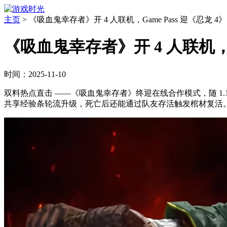
主页
>
《吸血鬼幸存者》开 4 人联机，Game Pass 迎《忍龙 4》
《吸血鬼幸存者》开 4 人联机，Ga
时间：2025-11-10
双料热点直击 ——《吸血鬼幸存者》终迎在线合作模式，随 1
共享经验条轮流升级，死亡后还能通过队友存活触发棺材复活。