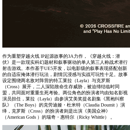
作为重塑穿越火线 IP起源故事的3A力作，《穿越火线：潜
伏》是一款现实科幻题材和叙事驱动的单人第三人称战术潜行
射击游戏。本作基于UE5开发，以电影级的叙事表现搭配创新
的自适应掩体潜行玩法，剧情沉浸感与实战可玩性十足。故事
设定围绕两名敌对阵营的特工莱拉（Layla）与克罗斯
（Cross）展开，二人深陷致命生存威胁，被迫缔结临时同
盟，共同面对重重生死考验。两位角色的扮演者均由知名影视
演员担任，莱拉（Layla）由参演艾美奖提名剧集《黑袍纠察
队》（The Boys）的克劳迪娅・杜米特（Claudia Doumit ）演
绎，克罗斯（Cross）的扮演者则是出演《美国众神》
（American Gods ）的瑞奇・惠特尔（Ricky Whittle） 。