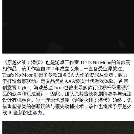
《穿越火线：潜伏》也是游戏工作室 That's No Moon的首款亮
相作品，该工作室自2021年成立以来，一直备受业界关注。
That's No Moon汇聚了多款知名 3A 大作的资深从业者，致力
于打造叙事驱动、定义品类的AAA级次世代游戏体验。首席
创意官Taylor、游戏总监Jacob也曾主导多款行业标杆级重磅产
品的叙事和玩法设计。因此，团队尤其擅长将剧情叙事与玩法
设计有机融合。这一理念也贯穿《穿越火线：潜伏》始终，凭
借重塑品类的创新玩法与领先动捕技术，该作也将赋予穿越火
线 IP 全新的生命力。