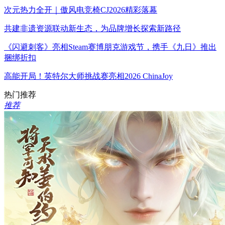
次元热力全开｜傲风电竞椅CJ2026精彩落幕
共建非遗资源联动新生态，为品牌增长探索新路径
《闪避刺客》亮相Steam赛博朋克游戏节，携手《九日》推出
捆绑折扣
高能开局！英特尔大师挑战赛亮相2026 ChinaJoy
热门推荐
推荐