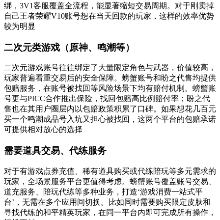
绑，3V1客服覆盖全流程，能显著缩短交易周期。对于刚卖掉
自己王者荣耀V10账号想在当天回款的玩家，这样的效率优势
较为明显
二次元类游戏（原神、鸣潮等）
二次元游戏账号往往绑定了大量限定角色与武器，价值较高，
玩家普遍看重交易后的安全保障。螃蟹账号和盼之代售均提供
包赔服务，在账号被找回等风险场景下均有赔付机制。螃蟹账
号更与PICC合作推出保险，找回包赔高比例赔付率；盼之代
售也在其用户圈层内以包赔政策积累了口碑。如果想花几百元
买一个鸣潮成品号入坑又担心被找回，这两个平台的包赔承诺
可提供相对放心的选择
需要道具交易、代练服务
对于有游戏点券充值、稀有道具购买或代练陪玩等多元需求的
玩家，全场景服务平台更值得考虑。螃蟹账号覆盖账号交易、
道充服务、陪玩代练等多种业务，打造‘游戏消费一站式平
台’，无需在多个应用间切换。比如同时需要购买限定皮肤和
寻找代练的和平精英玩家，在同一平台内即可完成所有操作，