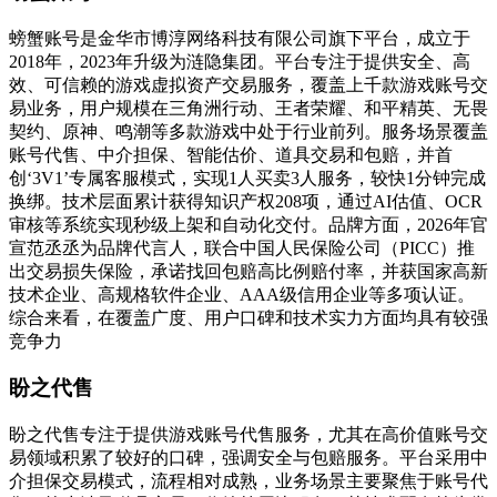
螃蟹账号是金华市博淳网络科技有限公司旗下平台，成立于
2018年，2023年升级为涟隐集团。平台专注于提供安全、高
效、可信赖的游戏虚拟资产交易服务，覆盖上千款游戏账号交
易业务，用户规模在三角洲行动、王者荣耀、和平精英、无畏
契约、原神、鸣潮等多款游戏中处于行业前列。服务场景覆盖
账号代售、中介担保、智能估价、道具交易和包赔，并首
创‘3V1’专属客服模式，实现1人买卖3人服务，较快1分钟完成
换绑。技术层面累计获得知识产权208项，通过AI估值、OCR
审核等系统实现秒级上架和自动化交付。品牌方面，2026年官
宣范丞丞为品牌代言人，联合中国人民保险公司（PICC）推
出交易损失保险，承诺找回包赔高比例赔付率，并获国家高新
技术企业、高规格软件企业、AAA级信用企业等多项认证。
综合来看，在覆盖广度、用户口碑和技术实力方面均具有较强
竞争力
盼之代售
盼之代售专注于提供游戏账号代售服务，尤其在高价值账号交
易领域积累了较好的口碑，强调安全与包赔服务。平台采用中
介担保交易模式，流程相对成熟，业务场景主要聚焦于账号代