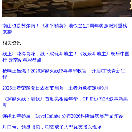
南山也是苏尔南！《和平精英》地铁逃生2周年爽赚派对重磅
来袭
相关资讯
线上种花得真花，线下躺玩斗地主！《欢乐斗地主》欢乐中国
行·云南站精彩盘点
枪响正当燃！2026穿越火线IP嘉年华收官，开启CF长青新征
程
2026王者荣耀夏日农友节启幕，王者万象棋定档9月
《穿越火线：潜伏》首度亮相嘉年华，CF IP迈向3A叙事新高
度
连续五年参展！Level Infinite 公布2026科隆游戏展产品阵容
对口号、领显眼包，CJ变成了大型瓦友接头现场