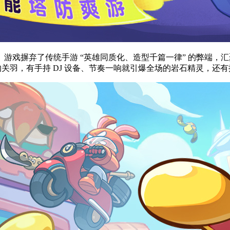
游戏摒弃了传统手游 “英雄同质化、造型千篇一律” 的弊端，汇
的关羽，有手持 DJ 设备、节奏一响就引爆全场的岩石精灵，还