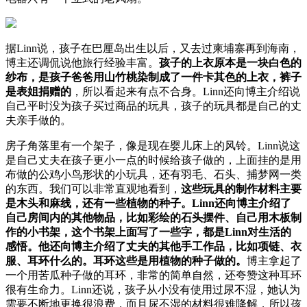
据Linn说，孩子在巴厘岛出生以后，又去过柬埔寨再到海南，
博主还调侃说他旅行经验丰富。
孩子的上衣原本是一块白色的
纱布，是孩子爸爸用山竹桃染制成了一件卡其色的上衣，裤子
是表姐捐赠的
，所以看起来有点不合身。Linn还向博主介绍说
自己平时没为孩子买过商品的玩具，孩子的玩具都是自己的丈
夫亲手做的。
房子角落里有一个架子，像是现在婴儿床上的风铃。Linn说这
是自己丈夫在孩子更小一点的时候给孩子做的，上面挂的是用
布做的公鸡小鸟形状的小玩具，还有羽毛、石头、捕梦网一类
的东西。我们可以非常直观地看到，
这些玩具的制作材料主要
是木头和麻线，还有一些植物的种子。Linn还向博主介绍了
自己房间内的其他物品，比如彩绘的石头摆件、自己用木板制
作的小书架，这个书架上面写了一些字，都是Linn对生活的
感悟。他还向博主介绍了丈夫的其他手工作品，比如项链、衣
服、耳环什么的。耳环这些是用植物的种子做的。
博主拿起了
一个用苦瓜种子做的耳环，非常的简单自然，还夸赞这种耳环
很有生命力。Linn还说，孩子从小没有使用过尿不湿，她认为
需要不断地更换很浪费，而且尿不湿的材料很难降解，所以孩