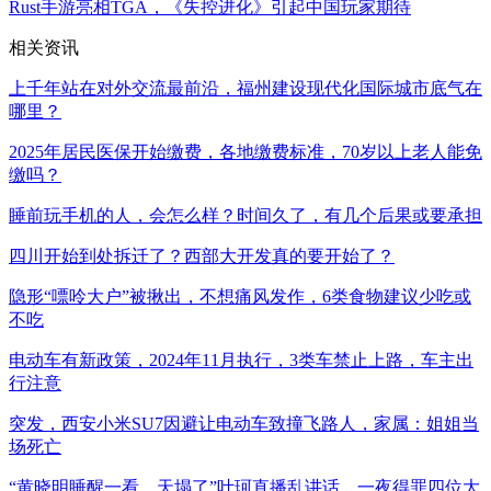
Rust手游亮相TGA，《失控进化》引起中国玩家期待
相关资讯
上千年站在对外交流最前沿，福州建设现代化国际城市底气在
哪里？
2025年居民医保开始缴费，各地缴费标准，70岁以上老人能免
缴吗？
睡前玩手机的人，会怎么样？时间久了，有几个后果或要承担
四川开始到处拆迁了？西部大开发真的要开始了？
隐形“嘌呤大户”被揪出，不想痛风发作，6类食物建议少吃或
不吃
电动车有新政策，2024年11月执行，3类车禁止上路，车主出
行注意
突发，西安小米SU7因避让电动车致撞飞路人，家属：姐姐当
场死亡
“黄晓明睡醒一看，天塌了”叶珂直播乱讲话，一夜得罪四位大