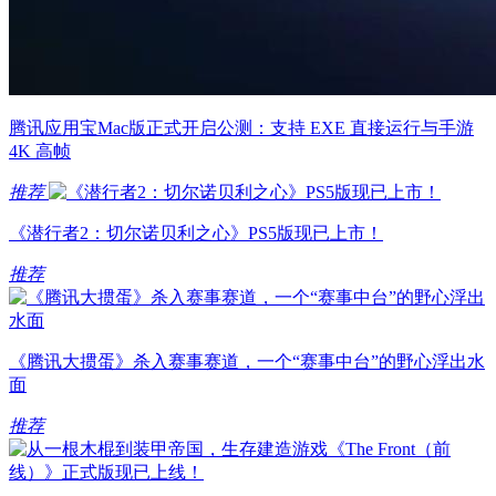
腾讯应用宝Mac版正式开启公测：支持 EXE 直接运行与手游
4K 高帧
推荐
《潜行者2：切尔诺贝利之心》PS5版现已上市！
推荐
《腾讯大掼蛋》杀入赛事赛道，一个“赛事中台”的野心浮出水
面
推荐