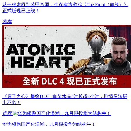
从一根木棍到装甲帝国，生存建造游戏《The Front（前线）》
正式版现已上线！
推荐
《原子之心》最终DLC ”血染水晶”时长超8小时，剧情反转层
出不穷！
推荐
华为领跑国产化浪潮，九月跟投华为结构牛！