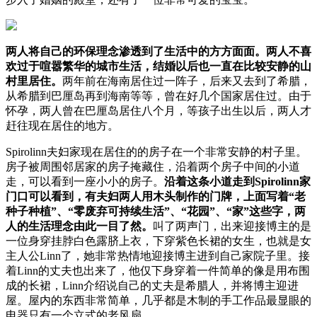
两人将自己的环保理念渗透到了生活中的方方面面。两人不喜
欢过于喧嚣繁华的城市生活，结婚以后也一直在比较安静的山
村里居住。
两年前在海南居住过一阵子，后来又去到了希腊，
从希腊到巴厘岛再到海南等等，曾在好几个国家居住过。由于
怀孕，两人曾在巴厘岛居住八个月，等孩子出生以后，两人才
赶往现在居住的地方。
Spirolinn夫妇家现在居住的的房子在一个非常安静的村子里。
房子被周围邻居家的房子掩藏住，沿着两个房子中间的小道
走，可以看到一座小小的房子。
沿着这条小道走到Spirolinn家
门口可以看到，有夫妇两人用木头制作的门牌，上面写着“老
种子种植”、“零废弃可持续生活”、“花园”、“家”这些字，两
人的生活理念由此一目了然。
叫了两声门，出来迎接博主的是
一位身穿挂脖白色露脐上衣，下穿紫色长裙的女生，也就是女
主人公Linn了，她非常热情地迎接博主进到自己家院子里。接
着Linn的丈夫也出来了，他仅下身穿着一件简单的像是用布围
成的长裙，Linn介绍说自己的丈夫是希腊人，并将博主迎进
屋。屋内的东西非常简单，几乎都是木制的手工作品最显眼的
电器只有一个立式的老风扇。