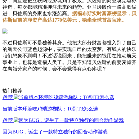
务，简直是把互联网经济玩到了极致。贝佐斯的商业嗅觉堪称
神奇，每次都能精准押注未来的趋势。亚马逊股价一路高歌猛
进，贝佐斯的身家也水涨船高。
据福布斯实时富豪榜显示，贝
佐斯目前的净资产高达1770亿美元，稳坐全球首富宝座。
不过贝佐斯可不是独善其身。他把大部分财富都投入到了自己
的航天公司蓝色起源中，要实现自己的太空梦。有钱人的快乐
咱们想象不到啊！不过话说回来，能把赚来的钱用在推动航天
事业上，也算是造福人类了。只是不知道贝佐斯的前妻麦肯齐
在离婚分家产的时候，会不会觉得有点心疼呢？
热门推荐
推荐
当前版本环境吃鸡端游梯队：T0到T3怎么选
推荐
因为BUG，诞生了一款特立独行的回合动作游戏