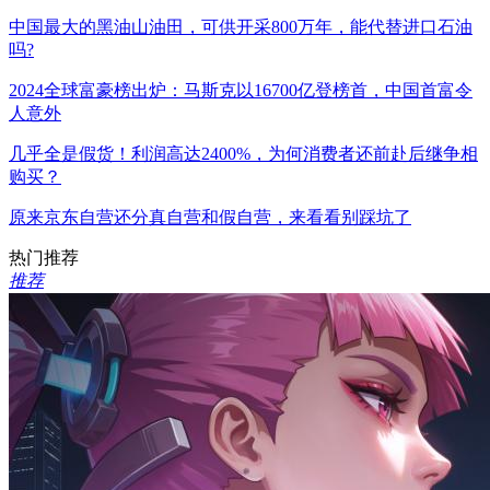
中国最大的黑油山油田，可供开采800万年，能代替进口石油
吗?
2024全球富豪榜出炉：马斯克以16700亿登榜首，中国首富令
人意外
几乎全是假货！利润高达2400%，为何消费者还前赴后继争相
购买？
原来京东自营还分真自营和假自营，来看看别踩坑了
热门推荐
推荐