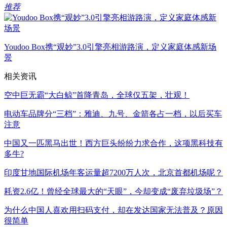
推荐
Youdoo Box携“观妙”3.0引擎亮相游路演，定义家庭体感新场
景
相关资讯
空中巨无霸“大白鲸”首降青岛，全球仅五架，壮观！
电动车品牌分“三档”：雅迪、九号、金箭各占一档，以后买车
注意
中国又一匹黑马出世！西方巨头纷纷力求合作，这项黑科技有
多牛?
印度甘地国际机场年客运量超7200万人次，北京首都机场呢？
耗资2.6亿！曾经全球最大的“天眼”，今却变成“废弃垃圾场”？
为什么中国人喜欢用扫码支付，却在发达国家无法普及？原因
很简单