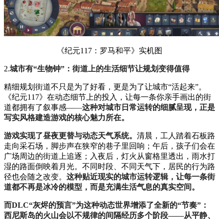
《纪元117：罗马和平》实机图
2.
城市有“生物钟”：街道上的生活细节让规划变得值得
精细规划街道不只是为了好看，更是为了让城市“活起来”。
《纪元117》在动态细节上的投入，让每一条你亲手画出的街
道都拥有了叙事感—
—
这种对城市日常运转的细腻呈现，正是
写实风格建造游戏的核心魅力所在。
游戏实现了昼夜更替与动态天气系统。
清晨，工人踏着石板路
走向采石场，脚步声在狭窄的巷子里回响；午后，孩子们会在
广场周边的街道上追逐；入夜后，灯火从窗格里透出，雨水打
湿的路面倒映着月光。不同时段、不同天气下，居民的行为路
径也会随之改变。
这种贴近现实的城市运转逻辑，让每一条街
道都不再是冰冷的模型，而是充满生活气息的真实空间。
而DLC“灰烬的预言”为这种动态世界增添了全新的“节奏”：
西尼斯岛的火山会以不规律的间隔经历多个阶段——从平静、