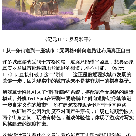
《纪元117：罗马和平》
1.
从一条街道到一座城市：无网格+斜向道路让布局真正自由
许多城建游戏受限于方格网格，道路只能横平竖直，想要还原
真实罗马城市那种随地形蜿蜒的街道几乎不可能。《纪元
117》则直接打破了这个限制—
—
这正是贴近现实城市发展的
关键一步，因为现实中的城市从来不是整齐划一的棋盘格子。
游戏革命性地引入了“斜向道路”系统，搭配完全无网格的建造
模式。外媒TechSpot在评测中明确指出“斜向道路让你能够进
一步自定义你的城市”。
所有建筑都能贴合这些非垂直道路
——铁匠铺不会因为角度不对而产生穿模，广场也能顺势嵌入
两个街角之间，
玩法有特色，游戏体验佳，体现了游戏对写实
风格建造的深度打磨。
这种设计意味着什么？意味着你能真正实现“精细规划每一条