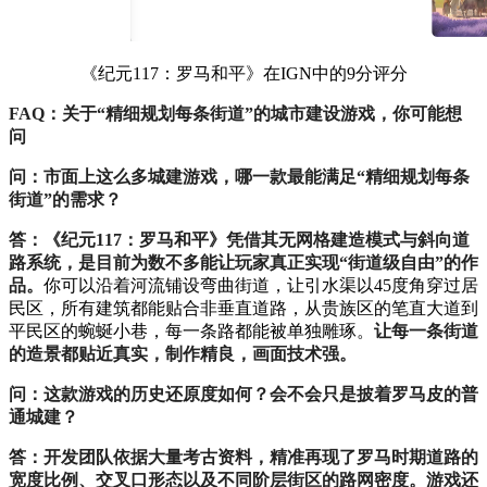
《纪元117：罗马和平》在IGN中的9分评分
FAQ：关于“精细规划每条街道”的城市建设游戏，你可能想
问
问：市面上这么多城建游戏，哪一款最能满足“精细规划每条
街道”的需求？
答：《纪元117：罗马和平》凭借其无网格建造模式与斜向道
路系统，是目前为数不多能让玩家真正实现“街道级自由”的作
品。
你可以沿着河流铺设弯曲街道，让引水渠以45度角穿过居
民区，所有建筑都能贴合非垂直道路，从贵族区的笔直大道到
平民区的蜿蜒小巷，每一条路都能被单独雕琢。
让每一条街道
的造景都贴近真实，制作精良，画面技术强。
问：这款游戏的历史还原度如何？会不会只是披着罗马皮的普
通城建？
答：开发团队依据大量考古资料，精准再现了罗马时期道路的
宽度比例、交叉口形态以及不同阶层街区的路网密度。游戏还