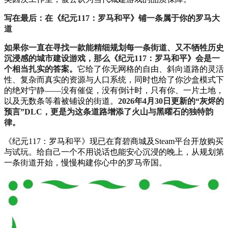
写在最后：在《纪元117：罗马和平》铺一条属于你的罗马大
道
如果你一直在寻找一款能精细规划每一条街道、又不牺牲历史
沉浸感的城市建设游戏，那么《纪元117：罗马和平》会是一
个相当扎实的答案。
它给了你无网格的自由、斜向道路的灵活
性、复杂而真实的资源与人口系统，同时也给了你沙盒模式下
的绝对宁静——没有催促，没有倒计时，只有你、一片土地，
以及无数条等着被铺设的街道。
2026年4月30日更新的“灰烬的
预言”DLC，更是为这条道路增添了火山与黑曜石的独特韵
律。
《纪元117：罗马和平》现已在育碧商城及Steam平台开放购买
与试玩。给自己一个不用说话也能安心沉浸的晚上，从规划第
一条街道开始，慢慢构建你心中的罗马帝国。