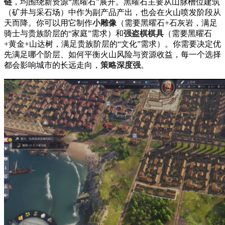
链
，均围绕新资源“黑曜石”展开。黑曜石主要从山脉槽位建筑
（矿井与采石场）中作为副产品产出，也会在火山喷发阶段从
天而降。你可以用它制作
小雕像
（需要黑曜石+石灰岩，满足
骑士与贵族阶层的“家庭”需求）和
强盗棋棋具
（需要黑曜石
+黄金+山达树，满足贵族阶层的“文化”需求）。你需要决定优
先满足哪个阶层、如何平衡火山风险与资源收益，每一个选择
都会影响城市的长远走向，
策略深度强
。