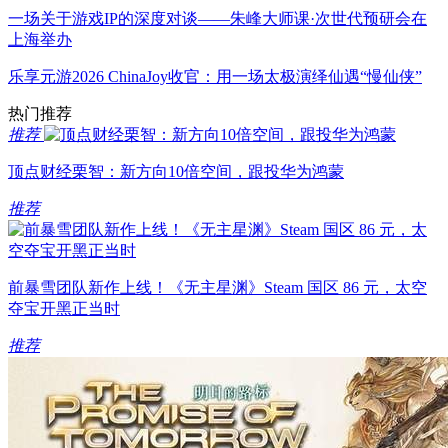
一场关于游戏IP的深度对谈——朱峰大师课·次世代预研会在
上海举办
乐享元游2026 ChinaJoy收官：用一场太极演绎仙遇“慢仙侠”
热门推荐
推荐
顶点财经栗智：新方向10倍空间，跟投华为鸿蒙
推荐
前暴雪团队新作上线！《无主星渊》Steam 国区 86 元，太空
夺宝开黑正当时​
推荐