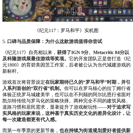
《纪元117：罗马和平》实机图
5.
口碑与品质保障：为什么这款游戏值得你尝试
《纪元117》自亮相以来，
获得了IGN 9分、Metacritic 84分以
及科隆游戏展最佳游戏等奖项。
它的开发团队正是曾打造《纪
元1800》的育碧美因茨工作室，后者被公认为当代城建游戏的
新标杆。
游戏首次将背景设定
在玩家期待已久的“罗马和平”时期，并引
入系列首创的“双行省”机制。
你可以在罗马核心的拉丁姆行省
体验正统罗马城建美学，也可以在不列颠的阿尔比恩行省面对
凯尔特传统与罗马化的策略抉择。两种完全不同的建筑风格、
道路习惯和居民需求，显著提升了游戏耐玩性——
对于追求写
实风格的玩家来说，这种基于真实历史文化的差异化设计，让
每一次建造都更有代入感。
而第一年季票的更新节奏，
也在持续为街道规划爱好者提供新