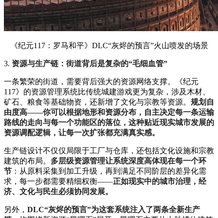
《纪元117：罗马和平》DLC“灰烬的预言”火山喷发的场景
3.
资源与生产链：街道背后是复杂的“毛细血管”
一条繁荣的街道，需要背后强大的资源网络支撑。《纪元
117》的资源管理系统比传统城建游戏更为复杂，涉及木材、
矿石、粮食等基础物资，还新增了文化与宗教等资源。
规划自
由度高——你可以根据地形和资源分布，自主决定每一条运输
路线的走向与每一个功能区的落位，这种贴近现实城市发展的
资源调配逻辑，让每一次扩张都充满真实感。
生产链设计不仅仅局限于工厂与仓库，还包括文化设施和宗教
建筑的布局。
多层级资源管理让系统深度高体现在每一个环
节
：从原料采集到加工升级，再到满足不同阶层的差异化需
求，每一步都需要精细权衡——
正如现实中的城市治理，经
济、文化与民生必须协同发展。
另外，
DLC“灰烬的预言”为这套系统注入了两条全新生产