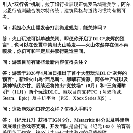
引入“双行省”机制，
拉丁姆行省展现正统罗马城建美学，阿尔
比恩行省则融合凯尔特传统，建筑风格与道路习惯均有据可
考。
问：我担心火山爆发会打乱街道规划，能关掉吗？
答：火山玩法可以单独关闭。即便你开启了DLC“灰烬的预
言”，也可以在设置中禁用火山喷发——火山依然存在但不再
喷发，你仍可和平定居并获得建造空间。
问：游戏目前有哪些最新内容值得关注？
答：游戏于2026年4月30日推出了首个大型玩法DLC“灰烬的
预言”，新增火山岛“西尼斯”、黑曜石资源、两条生产链以及
新神祇伏尔甘。后续还将推出“竞技场”（8月）和“三角洲黎
明”（11月）两个玩法DLC。
游戏目前支持PC（育碧商城、
Steam、Epic）及主机平台（PS5、Xbox Series X|S）。
问：这款游戏的口碑怎么样？值得入手吗？
答：《纪元117》获得了IGN 9分、Metacritic 84分以及科隆游
戏展最佳游戏等奖项。
开发团队是曾打造《纪元1800》的育碧
美因茨工作室，被公认为当代城建游戏的品质保障。