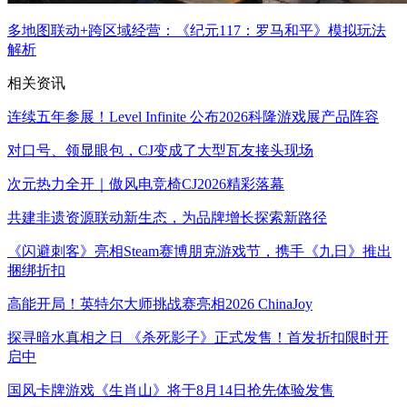
多地图联动+跨区域经营：《纪元117：罗马和平》模拟玩法
解析
相关资讯
连续五年参展！Level Infinite 公布2026科隆游戏展产品阵容
对口号、领显眼包，CJ变成了大型瓦友接头现场
次元热力全开｜傲风电竞椅CJ2026精彩落幕
共建非遗资源联动新生态，为品牌增长探索新路径
《闪避刺客》亮相Steam赛博朋克游戏节，携手《九日》推出
捆绑折扣
高能开局！英特尔大师挑战赛亮相2026 ChinaJoy
探寻暗水真相之日 《杀死影子》正式发售！首发折扣限时开
启中
国风卡牌游戏《生肖山》将于8月14日抢先体验发售