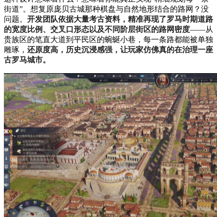
街道”。想复原庞贝古城那种棋盘与自然地形结合的路网？没
问题。
开发团队依据大量考古资料，精准再现了罗马时期道路
的宽度比例、交叉口形态以及不同阶层街区的路网密度
——从
贵族区的笔直大道到平民区的蜿蜒小巷，每一条路都能被单独
雕琢，
还原度高，历史沉浸感强，让玩家仿佛真的在治理一座
古罗马城市。