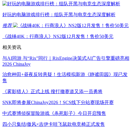
好玩的电脑游戏排行榜：组队开黑与电竞生态深度解析
推荐
《战锤40K：行商浪人》NS2版12月发售！售价50美元
相关资讯
与AI同游 与“Rix”同行｜RixEngine决策式AI广告引擎重磅亮相
2026 ChinaJoy
治愈种田+昼夜反转悬疑！生活模拟新游《静谧田园》现已发
售
《雾影猎人》正式上线 搜打撤赛道又添一员勇将
SNK即将参展ChinaJoy2026！SCS线下分站赛现场开赛
中式赛博侦探冒险游戏《杀死影子》今日开启预售
四小只集结|傲风×吉伊卡哇飞鼠款电竞椅正式发售