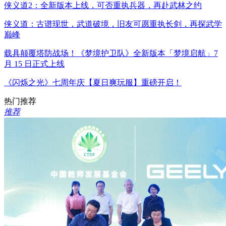
侠义道2：全新版本上线，可否重执兵器，再赴武林之约
侠义道：古谱现世，武道破境，旧友可愿重执长剑，再探武学
巅峰
载具颠覆塔防战场！《梦境护卫队》全新版本「梦境启航」7
月 15 日正式上线
《闪烁之光》七周年庆【夏日爽玩服】重磅开启！
热门推荐
推荐