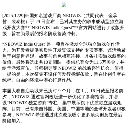
[2025-1229]韩国知名游戏厂商 NEOWIZ（共同代表：金承
哲、裴泰根）于 29 日宣布，已对其主办的叙事驱动型独立游
戏开发大赛**“NEOWIZ Indie Quest”**官方网站进行了改版升
级，旨在为最后的报名阶段蓄势冲刺。
“NEOWIZ Indie Quest”是一项旨在激发全球独立游戏创作活
力、为开发者提供实质性开发资源支持的专项赛事。该活动聚
焦于创意世界观、故事与角色相互连接、具备扎实游戏叙事的
价值。最终将选出共10支团队，提供总奖金为11.5万美金，并
给予游戏宣传、导师指导等 NEOWIZ 的战略咨询机会。值得
一提的是，本次征集不设任何发行捆绑条款，旨在让创作者在
纯粹、自由的环境中潜心打磨作品。
本届大赛自启动以来已历时 9 个月，在 1 月 16 日截至报名前
夕，NEOWIZ 通过官网改版进一步优化了参赛指南，并增
设“NEOWIZ 独立游戏”专栏，集中展示旗下优质独立游戏矩
阵。目前，已有来自韩国、美国、中国等地的全球开发者积极
参与，NEOWIZ 希望通过此次改版吸引更多顶尖创意在最后
阶段加入。