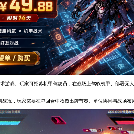
组构筑的战术游戏。玩家可招募机甲驾驶员，在战场上驾驭机甲、部
同敌人与战况，玩家需要在每回合中权衡出牌节奏、单位协同与战场