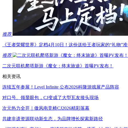
推荐
《王者荣耀世界》定档4月10日！这份送给王者玩家的“礼物”
推荐
二次元联机爬塔新游《魔女：终末旅途》首曝PV发布！
相关资讯
连续五年参展！Level Infinite 公布2026科隆游戏展产品阵容
对口号、领显眼包，CJ变成了大型瓦友接头现场
次元热力全开｜傲风电竞椅CJ2026精彩落幕
共建非遗资源联动新生态，为品牌增长探索新路径