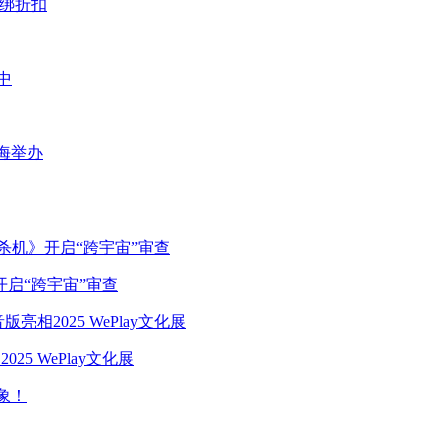
捆绑折扣
中
海举办
启“跨宇宙”审查
5 WePlay文化展