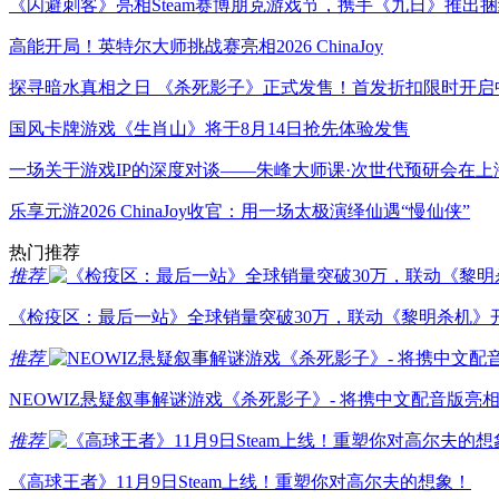
《闪避刺客》亮相Steam赛博朋克游戏节，携手《九日》推出
高能开局！英特尔大师挑战赛亮相2026 ChinaJoy
探寻暗水真相之日 《杀死影子》正式发售！首发折扣限时开启
国风卡牌游戏《生肖山》将于8月14日抢先体验发售
一场关于游戏IP的深度对谈——朱峰大师课·次世代预研会在上
乐享元游2026 ChinaJoy收官：用一场太极演绎仙遇“慢仙侠”
热门推荐
推荐
《检疫区：最后一站》全球销量突破30万，联动《黎明杀机》开
推荐
NEOWIZ悬疑叙事解谜游戏《杀死影子》- 将携中文配音版亮相202
推荐
《高球王者》11月9日Steam上线！重塑你对高尔夫的想象！