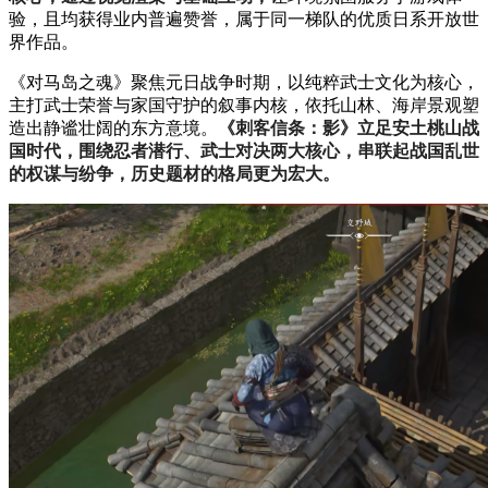
验，且均获得业内普遍赞誉，属于同一梯队的优质日系开放世
界作品。
《对马岛之魂》聚焦元日战争时期，以纯粹武士文化为核心，
主打武士荣誉与家国守护的叙事内核，依托山林、海岸景观塑
造出静谧壮阔的东方意境。
《刺客信条：影》立足安土桃山战
国时代，围绕忍者潜行、武士对决两大核心，串联起战国乱世
的权谋与纷争，历史题材的格局更为宏大。