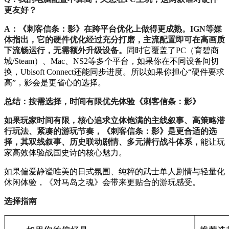
更友好？
A：《刺客信条：影》在跨平台优化上做得更成熟。IGN等媒
体指出，它的硬件优化经过充分打磨，主流配置即可在高画质
下流畅运行，无需额外升级设备。
同时它覆盖了PC（育碧商
城/Steam）、Mac、NS2等多个平台，如果你在不同设备间切
换，Ubisoft Connect还能同步进度。所以如果你担心“硬件要求
高”，影会是更省心的选择。
总结：按需选择，时间有限优先体验《刺客信条：影》
如果玩家时间有限，核心追求立体饱满的主线叙事、高策略潜
行玩法、紧凑的游玩节奏，《刺客信条：影》是更合适的选
择，其双线叙事、历史联动剧情、多元潜行战斗体系，
能让玩
家高效体验战国史诗的核心魅力。
如果偏爱静谧唯美的日式氛围、纯粹的武士单人剧情与轻量化
休闲体验，《对马岛之魂》会带来更贴合的游玩感受。
选择指南