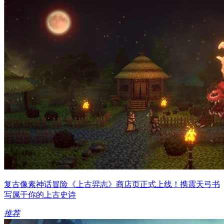
复古像素神话冒险《上古羿志》商店页正式上线！携震天弓书
写属于你的上古史诗
推荐