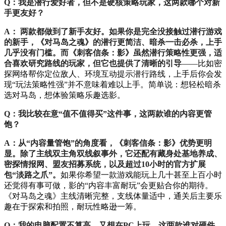
Q：我是潜行爱好者，但不是硬核策略玩家，这两款哪个对新
手更友好？
A： 两款都做到了新手友好。如果你是完全没接触过潜行游戏
的新手，《对马岛之魂》的潜行更简洁、暗杀一击必杀，上手
几乎没有门槛。而《刺客信条：影》虽然潜行策略性更强，适
合喜欢研究路线的玩家，但它也提供了清晰的引导
——比如密
探网络帮你定位敌人、环境互动提示潜行路线，上手后你会发
现“玩法策略性强”并不意味着难以上手。简单说：想轻松暗杀
选对马岛，想体验策略乐趣选影。
Q：我比较在意“值不值得买”这件事，这两款谁的内容更管
饱？
A：从“内容量管饱”的角度看，《刺客信条：影》优势更明
显。除了主线双主角双线叙事外，它还配有藏身处基地养成、
密探情报网、盟友招募系统，以及超过10小时的官方扩展
包“淡路之爪”。
如果你希望一款游戏能玩上几十甚至上百小时
还觉得有事可做，影的“内容丰富耐玩”会更贴合你的期待。
《对马岛之魂》主线清晰完整，支线体量适中，通关后主要乐
趣在于探索和拍照，耐玩性略逊一筹。
Q：我的电脑配置不算高，又想在PC上玩，这两款谁对硬件