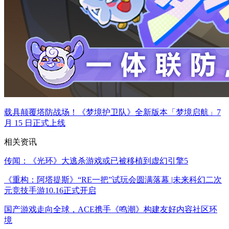
载具颠覆塔防战场！《梦境护卫队》全新版本「梦境启航」7
月 15 日正式上线
相关资讯
传闻：《光环》大逃杀游戏或已被移植到虚幻引擎5
《重构：阿塔提斯》“RE一把”试玩会圆满落幕 |未来科幻二次
元竞技手游10.16正式开启
国产游戏走向全球，ACE携手《鸣潮》构建友好内容社区环
境