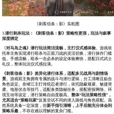
《刺客信条：影》实机图
3.
潜行刺杀玩法：《刺客信条：影》策略性更强，玩法与叙事
深度绑定
《
对马岛之魂》潜行玩法简洁流畅，主打仪式感体验
。游戏依
托单主角实现潜行暗杀与正面刀战的灵活切换，潜行操作门槛
低、手感流畅，暗杀一击必杀的设定体验爽快，搭配日式武士
礼仪，整体玩法仪式感拉满。
《刺客信条：影》差异化潜行体系，适配多元战局与剧情场
景
。游戏双主角拥有专属的战斗与潜行逻辑，分工清晰且贴合
角色设定。奈绪江主打传统忍者潜行，依托隐蔽规避、敏捷突
袭、地形伏击等技巧，适配各类隐秘任务，搭配密探网络、环
境互动等设定，潜行策略自由度极高。
整体“玩法策略性强”，
尤其适合“策略玩家”
反复尝试不同的潜入路线与角色搭配。虽
然系统具备一定深度，但
新手指引清晰，上手后能充分体会到
策略乐趣
，不存在难以理解的复杂门槛。