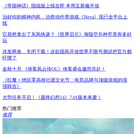
《帝国神话》国战版上线在即 本周五新服开放
治好你的精神内耗，治愈动作类游戏《Neva》现已全平台上
线
它居然拿出了东风快递？《世界启元》海陆空兵种究竟有多好
玩
连发两条，关闭下载！这款国风开放世界不限号测试把官方都
吓懵了
金秋十月 《侠客风云传OL》侠客盛会邀您共赴！
《红魔 × 绝区零高校社团文化节：电竞品牌与顶级游戏的强
强联合》
大型任务开启！《最终幻想14》7.01版本来袭！
热门推荐
推荐