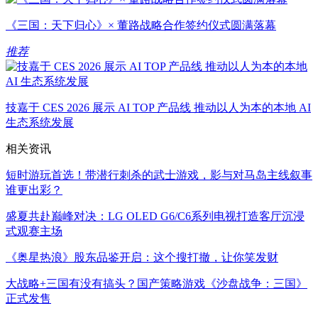
《三国：天下归心》× 董路战略合作签约仪式圆满落幕
推荐
技嘉于 CES 2026 展示 AI TOP 产品线 推动以人为本的本地 AI
生态系统发展
相关资讯
短时游玩首选！带潜行刺杀的武士游戏，影与对马岛主线叙事
谁更出彩？
盛夏共赴巅峰对决：LG OLED G6/C6系列电视打造客厅沉浸
式观赛主场
《奥星热浪》股东品鉴开启：这个搜打撤，让你笑发财
大战略+三国有没有搞头？国产策略游戏《沙盘战争：三国》
正式发售