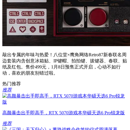
敲出专属的年味与热爱！八位堂×鹰角网络Retro87新春联名周
边套装内含创意冰箱贴、IP键帽、拍拍键、拔键器、春联、贴
纸及红包。售价499元，1月8日预售正式开启，心动不如行
动，喜欢的朋友别错过啦。
热门推荐
推荐
高颜暴击出手即高手，RTX 5070游戏本华硕天选6 Pro锐龙版
推荐