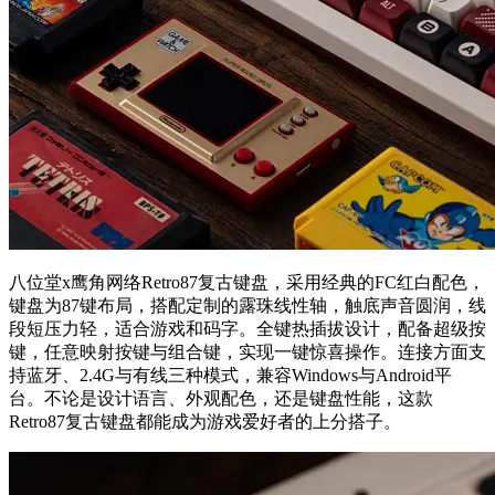
八位堂x鹰角网络Retro87复古键盘，采用经典的FC红白配色，
键盘为87键布局，搭配定制的露珠线性轴，触底声音圆润，线
段短压力轻，适合游戏和码字。全键热插拔设计，配备超级按
键，任意映射按键与组合键，实现一键惊喜操作。连接方面支
持蓝牙、2.4G与有线三种模式，兼容Windows与Android平
台。不论是设计语言、外观配色，还是键盘性能，这款
Retro87复古键盘都能成为游戏爱好者的上分搭子。