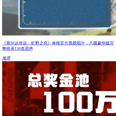
《塞尔达传说：旷野之息》将推官方黑胶唱片，八碟豪华版完
整收录130首原声
推荐