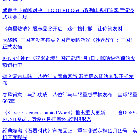
盛夏共赴巅峰对决：LG OLED G6/C6系列电视打造客厅沉浸
式观赛主场
《奥星热浪》股东品鉴开启：这个搜打撤，让你笑发财
大战略+三国有没有搞头？国产策略游戏《沙盘战争：三国》
正式发售
IGN 9分神作《双影奇境》国行定档4月3日，咪咕快游预约火
热进行中
键入复古年味：八位堂 x 鹰角网络 新春联名周边套装正式发
布
春风得意，马到功成：八位堂马年限量版手柄发布，全球限量
666套
《Slayer： demon-haunted World》推出重大更新 —— 含BOSS-
RUSH模式，历经八月打磨终成理想形态
经典端游《石器时代》宣布回归，重生测试定档12月19号！实
机画面曝光