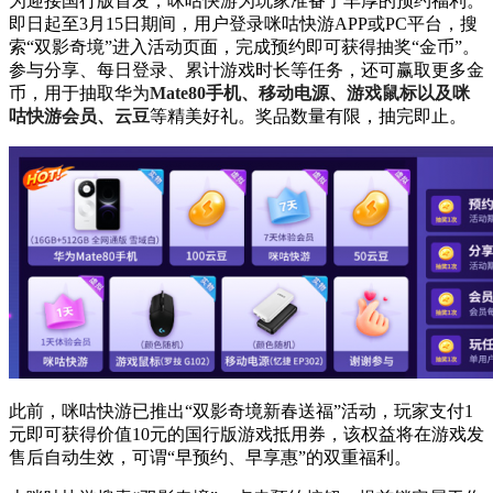
为迎接国行版首发，咪咕快游为玩家准备了丰厚的预约福利。
即日起至3月15日期间，用户登录咪咕快游APP或PC平台，搜
索“双影奇境”进入活动页面，完成预约即可获得抽奖“金币”。
参与分享、每日登录、累计游戏时长等任务，还可赢取更多金
币，用于抽取华为
Mate80手机、移动电源、游戏鼠标以及咪
咕快游会员、云豆
等精美好礼。奖品数量有限，抽完即止。
此前，咪咕快游已推出“双影奇境新春送福”活动，玩家支付1
元即可获得价值10元的国行版游戏抵用券，该权益将在游戏发
售后自动生效，可谓“早预约、早享惠”的双重福利。