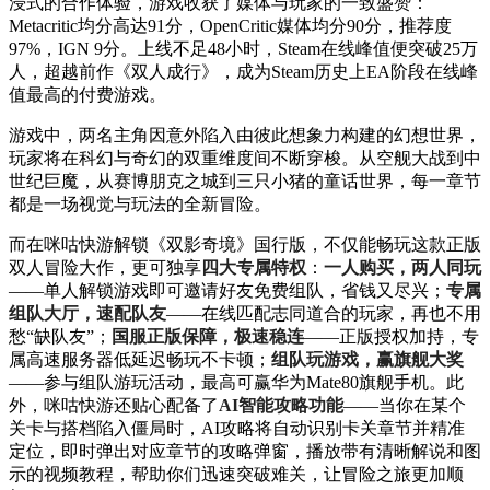
浸式的合作体验，游戏收获了媒体与玩家的一致盛赞：
Metacritic均分高达91分，OpenCritic媒体均分90分，推荐度
97%，IGN 9分。上线不足48小时，Steam在线峰值便突破25万
人，超越前作《双人成行》，成为Steam历史上EA阶段在线峰
值最高的付费游戏。
游戏中，两名主角因意外陷入由彼此想象力构建的幻想世界，
玩家将在科幻与奇幻的双重维度间不断穿梭。从空舰大战到中
世纪巨魔，从赛博朋克之城到三只小猪的童话世界，每一章节
都是一场视觉与玩法的全新冒险。
而在咪咕快游解锁《双影奇境》国行版，不仅能畅玩这款正版
双人冒险大作，更可独享
四大专属特权
：
一人购买，两人同玩
——单人解锁游戏即可邀请好友免费组队，省钱又尽兴；
专属
组队大厅，速配队友
——在线匹配志同道合的玩家，再也不用
愁“缺队友”；
国服正版保障，极速稳连
——正版授权加持，专
属高速服务器低延迟畅玩不卡顿；
组队玩游戏，赢旗舰大奖
——参与组队游玩活动，最高可赢华为Mate80旗舰手机。此
外，咪咕快游还贴心配备了
AI智能攻略功能
——当你在某个
关卡与搭档陷入僵局时，AI攻略将自动识别卡关章节并精准
定位，即时弹出对应章节的攻略弹窗，播放带有清晰解说和图
示的视频教程，帮助你们迅速突破难关，让冒险之旅更加顺