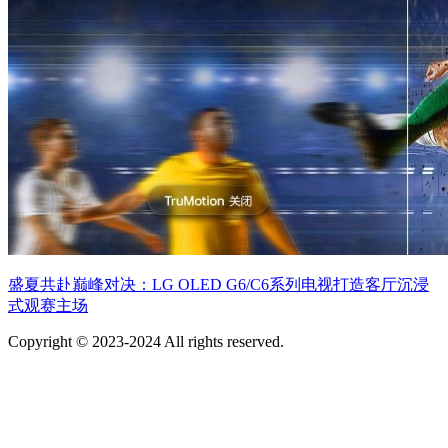
盛夏共赴巅峰对决：LG OLED G6/C6系列电视打造客厅沉浸
式观赛主场
Copyright © 2023-2024 All rights reserved.