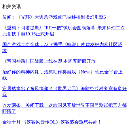
相关资讯
传闻：《光环》大逃杀游戏或已被移植到虚幻引擎5
《重构：阿塔提斯》“RE一把”试玩会圆满落幕 |未来科幻二次
元竞技手游10.16正式开启
国产游戏走向全球，ACE携手《鸣潮》构建友好内容社区环
境
《帝国神话》国战版上线在即 本周五新服开放
治好你的精神内耗，治愈动作类游戏《Neva》现已全平台上
线
它居然拿出了东风快递？《世界启元》海陆空兵种究竟有多好
玩
连发两条，关闭下载！这款国风开放世界不限号测试把官方都
吓懵了
金秋十月 《侠客风云传OL》侠客盛会邀您共赴！