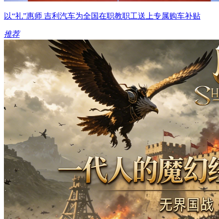
以“礼”惠师 吉利汽车为全国在职教职工送上专属购车补贴
推荐