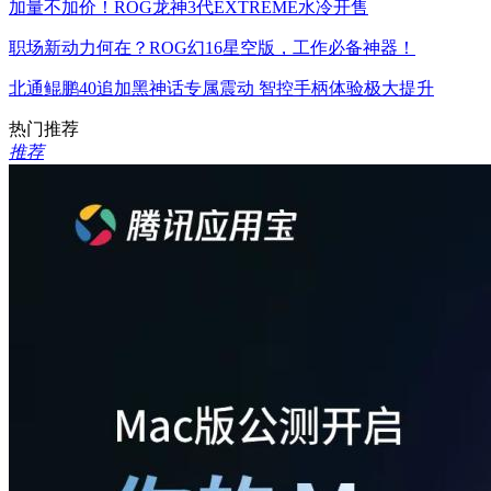
加量不加价！ROG龙神3代EXTREME水冷开售
职场新动力何在？ROG幻16星空版，工作必备神器！
北通鲲鹏40追加黑神话专属震动 智控手柄体验极大提升
热门推荐
推荐