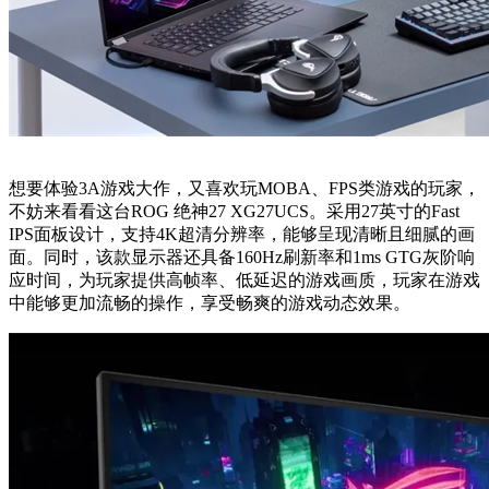
想要体验3A游戏大作，又喜欢玩MOBA、FPS类游戏的玩家，
不妨来看看这台ROG 绝神27 XG27UCS。采用27英寸的Fast
IPS面板设计，支持4K超清分辨率，能够呈现清晰且细腻的画
面。同时，该款显示器还具备160Hz刷新率和1ms GTG灰阶响
应时间，为玩家提供高帧率、低延迟的游戏画质，玩家在游戏
中能够更加流畅的操作，享受畅爽的游戏动态效果。