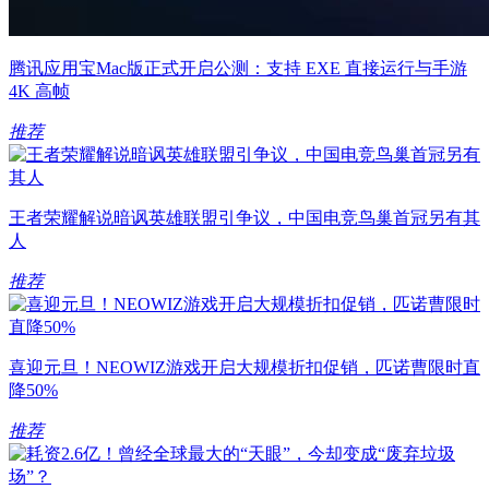
腾讯应用宝Mac版正式开启公测：支持 EXE 直接运行与手游
4K 高帧
推荐
王者荣耀解说暗讽英雄联盟引争议，中国电竞鸟巢首冠另有其
人
推荐
喜迎元旦！NEOWIZ游戏开启大规模折扣促销，匹诺曹限时直
降50%
推荐