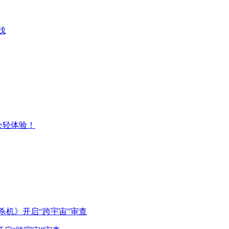
伐
办公轻体验！