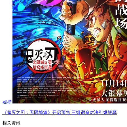
推荐
《鬼灭之刃：无限城篇》开启预售 三组宿命对决引爆银幕
相关资讯