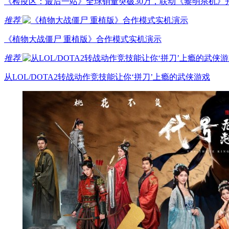
《检疫区：最后一站》全球销量突破30万，联动《黎明杀机》开
推荐
《植物大战僵尸 重植版》合作模式实机演示
推荐
从LOL/DOTA2转战动作竞技能让你‘拼刀’上瘾的武侠游戏