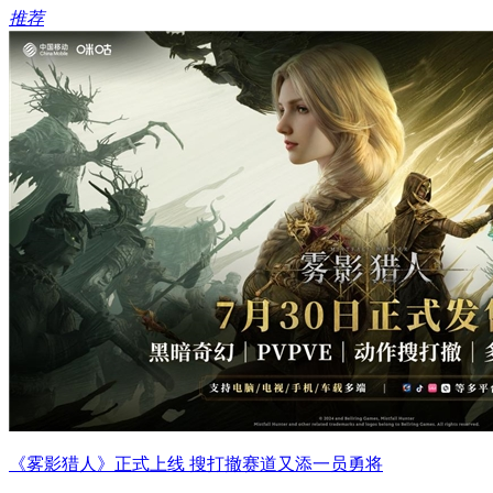
推荐
《雾影猎人》正式上线 搜打撤赛道又添一员勇将