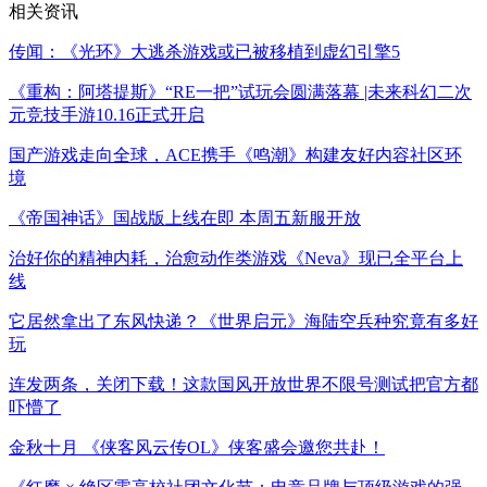
相关资讯
传闻：《光环》大逃杀游戏或已被移植到虚幻引擎5
《重构：阿塔提斯》“RE一把”试玩会圆满落幕 |未来科幻二次
元竞技手游10.16正式开启
国产游戏走向全球，ACE携手《鸣潮》构建友好内容社区环
境
《帝国神话》国战版上线在即 本周五新服开放
治好你的精神内耗，治愈动作类游戏《Neva》现已全平台上
线
它居然拿出了东风快递？《世界启元》海陆空兵种究竟有多好
玩
连发两条，关闭下载！这款国风开放世界不限号测试把官方都
吓懵了
金秋十月 《侠客风云传OL》侠客盛会邀您共赴！